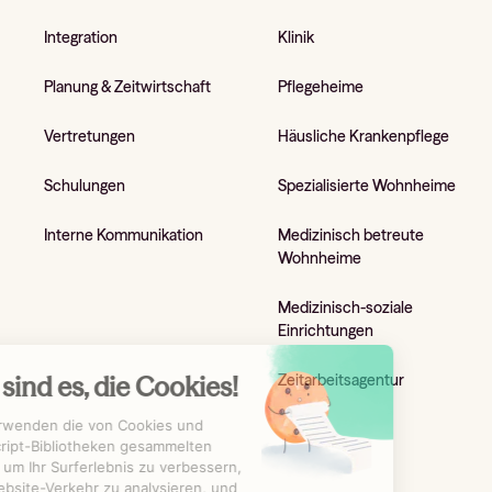
Integration
Klinik
Planung & Zeitwirtschaft
Pflegeheime
Vertretungen
Häusliche Krankenpflege
Schulungen
Spezialisierte Wohnheime
Interne Kommunikation
Medizinisch betreute
Wohnheime
Medizinisch-soziale
Einrichtungen
Zeitarbeitsagentur
Wir sind es, die Cookies!
Wir verwenden die von Cookies und
JavaScript-Bibliotheken gesammelten
Daten, um Ihr Surferlebnis zu verbessern,
den Website-Verkehr zu analysieren, und