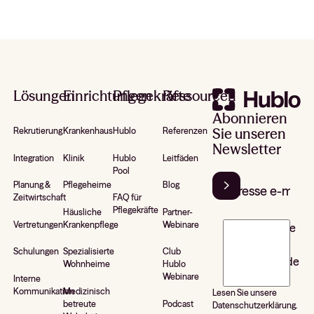
Footer
Lösungen
Einrichtungen
Pflegekräfte
Ressourcen
Abonnieren
Sie unseren
Rekrutierung
Krankenhaus
Hublo
Referenzen
Newsletter
Integration
Klinik
Hublo
Leitfäden
Pool
Planung &
Pflegeheime
Blog
Zeitwirtschaft
FAQ für
Pflegekräfte
Häusliche
Partner-
Vertretungen
Krankenpflege
Webinare
J’accepte de
recevoir la
Schulungen
Spezialisierte
Club
newsletter de
Wohnheime
Hublo
Hublo*
Webinare
Interne
Kommunikation
Medizinisch
Lesen Sie unsere
betreute
Podcast
Datenschutzerklärung.