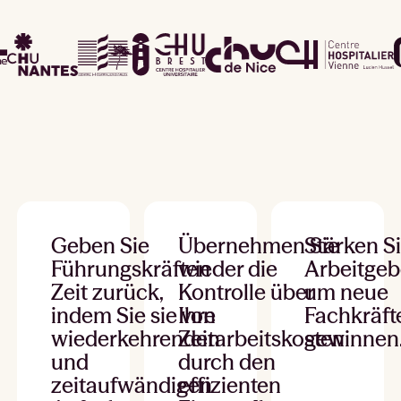
Geben Sie
Übernehmen Sie
Stärken Si
Führungskräften
wieder die
Arbeitgeb
Zeit zurück,
Kontrolle über
um neue
indem Sie sie von
Ihre
Fachkräft
wiederkehrenden
Zeitarbeitskosten
gewinnen
und
durch den
zeitaufwändigen
effizienten