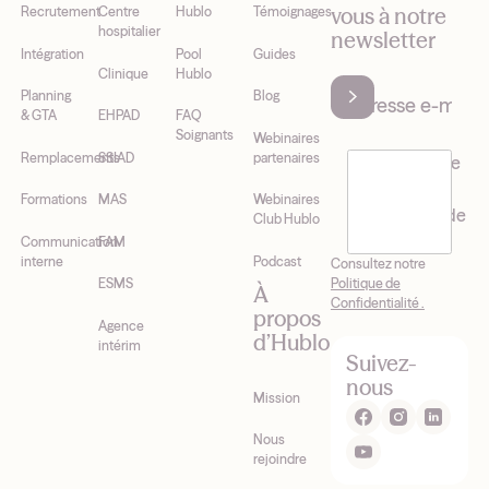
vous à notre
Recrutement
Centre
Hublo
Témoignages
hospitalier
newsletter
Intégration
Pool
Guides
Clinique
Hublo
Planning
Blog
& GTA
EHPAD
FAQ
Soignants
Webinaires
Remplacements
SSIAD
partenaires
J’accepte de
recevoir la
Formations
MAS
Webinaires
newsletter de
Club Hublo
Hublo*
Communication
FAM
interne
Podcast
Consultez notre
Politique de
ESMS
À
Confidentialité .
propos
Agence
d’Hublo
intérim
Suivez-
nous
Mission
Nous
rejoindre