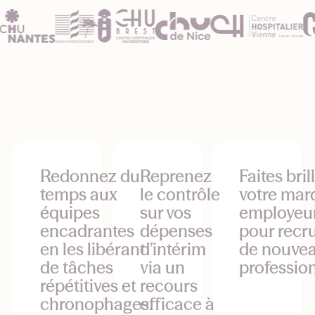
Redonnez du
Reprenez
Faites bril
temps aux
le contrôle
votre mar
équipes
sur vos
employeu
encadrantes
dépenses
pour recr
en les libérant
d’intérim
de nouve
de tâches
via un
profession
répétitives et
recours
chronophages.
efficace à