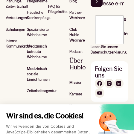
Planung &
Pflegeheime
Blog
Zeitwirtschaft
FAQ für
Pflegekräfte
Häusliche
Partner-
Vertretungen
Krankenpflege
Webinare
J’accepte de
recevoir la
Schulungen
Spezialisierte
Club
newsletter de
Wohnheime
Hublo
Hublo*
Webinare
Interne
Kommunikation
Medizinisch
Lesen Sie unsere
betreute
Podcast
Datenschutzerklärung.
Wohnheime
Über
Hublo
Folgen Sie
Medizinisch-
uns
soziale
Einrichtungen
Mission
Zeitarbeitsagentur
Karriere
Presse
Wir sind es, die Cookies!
Kontakt
Wir verwenden die von Cookies und
JavaScript-Bibliotheken gesammelten Daten,