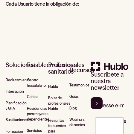
Cada Usuario tiene la obligación de:
Pie de página
Soluciones
Establecimientos
Profesionales
Recursos
sanitarios
Suscríbete a
nuestra
Reclutamiento
Centro
Testimonios
hospitalario
newsletter
Hublo
Integración
Guías
Clínica
Bolsa de
Planificación
profesionales
Blog
y GTA
Residencias
Hublo
para mayores
dependientes
Webinars
Sustituciones
Preguntas
J’accepte de
de socios
frecuentes
recevoir la
Servicios
para
Formación