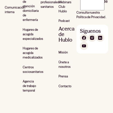
newsletter de
de
profesionales
Webinars
atención
sanitarios
Club
Hublo*
Comunicación
domiciliaria
Hublo
interna
Consulta nuestra
de
Política de Privacidad .
enfermería
Podcast
Acerca
Hogares de
Síguenos
de
acogida
Hublo
especializados
Hogares de
Misión
acogida
medicalizados
Únete a
nosotros
Centros
sociosanitarios
Prensa
Agencia
de trabajo
Contacto
temporal
Cookie, somos nosotros!
ilizamos los datos recogidos por las cookies
as bibliotecas de JavaScript para mejorar su
eriencia de navegación, analizar el tráfico