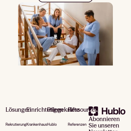
Footer
Lösungen
Einrichtungen
Pflegekräfte
Ressourcen
Abonnieren
Sie unseren
Rekrutierung
Krankenhaus
Hublo
Referenzen