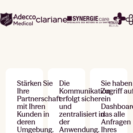
Stärken Sie
Die
Sie haben
Ihre
Kommunikation
Zugriff au
Partnerschaft
erfolgt sicher
ein
mit Ihren
und
Dashboar
Kunden in
zentralisiert in
das alle
deren
der
Anfragen
Umgebung.
Anwendung.
Ihres