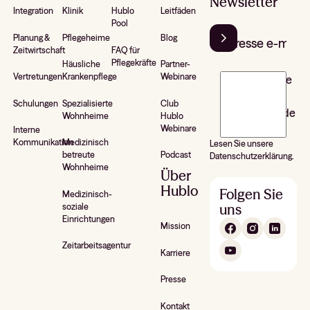
Newsletter
Integration
Klinik
Hublo
Leitfäden
Pool
Planung &
Pflegeheime
Blog
Zeitwirtschaft
FAQ für
Pflegekräfte
Häusliche
Partner-
Vertretungen
Krankenpflege
Webinare
J’accepte de
recevoir la
Schulungen
Spezialisierte
Club
newsletter de
Wohnheime
Hublo
Hublo*
Webinare
Interne
Kommunikation
Medizinisch
Lesen Sie unsere
betreute
Podcast
Datenschutzerklärung.
Wohnheime
Über
Hublo
Folgen Sie
Medizinisch-
uns
soziale
Einrichtungen
Mission
Zeitarbeitsagentur
Karriere
Presse
Kontakt