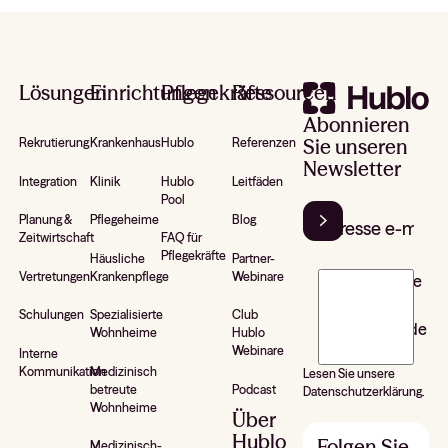
Footer
Lösungen
Einrichtungen
Pflegekräfte
Ressourcen
Abonnieren
Sie unseren
Rekrutierung
Krankenhaus
Hublo
Referenzen
Newsletter
Integration
Klinik
Hublo
Leitfäden
Pool
Planung &
Pflegeheime
Blog
Zeitwirtschaft
FAQ für
Pflegekräfte
Häusliche
Partner-
Vertretungen
Krankenpflege
Webinare
J’accepte de
recevoir la
Schulungen
Spezialisierte
Club
newsletter de
Wohnheime
Hublo
Hublo*
Webinare
Interne
Kommunikation
Medizinisch
Lesen Sie unsere
betreute
Podcast
Datenschutzerklärung.
Wohnheime
Über
Hublo
Folgen Sie
Medizinisch-