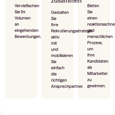
zusammen
unterstützen bei
Vervielfachen
Bieten
Hublo-App und
Lücken 
der Qualifikation
Sie Ihr
Sie
auf
individue
Gestalten
von Kandidaten.
Volumen
einen
spezialisierten
Dashboard
Sie
an
reaktionsschne
Jobplattformen
Statistik
Ihre
eingehenden
und
sichtbar.
Rekrutierungsstrategie
Bewerbungen.
menschlichen
aktiv
Prozess,
mit
um
und
Ihre
mobilisieren
Kandidaten
Sie
als
einfach
Mitarbeiter
die
zu
richtigen
gewinnen.
Ansprechpartner.