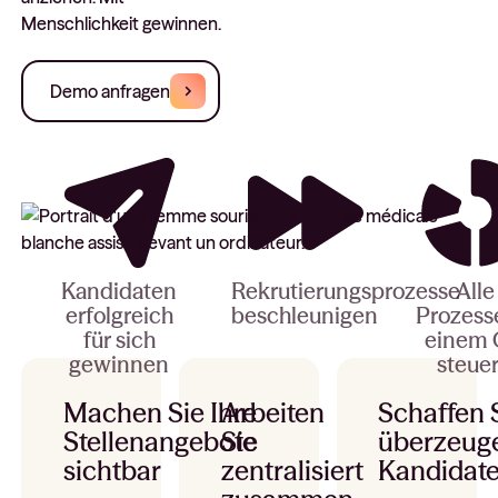
Menschlichkeit gewinnen.
Demo anfragen
Kandidaten
Rekrutierungsprozesse
Alle
erfolgreich
beschleunigen
Prozess
für sich
einem 
Versand von
gewinnen
steue
Benachrichtigungen
Ihre
Verbesser
während jedes
Machen Sie Ihre
Arbeiten
Schaffen S
Stellenangebote
Ihre Proz
Schrittes im
Stellenangebote
Sie
überzeug
sind auf Ihrer
und
Prozess. Die KI-
sichtbar
zentralisiert
Kandidate
Karriere-
identifizier
Funktionalitäten
Webseite, in der
Bedarfe 