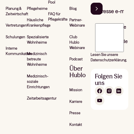
Pool
Planung &
Pflegeheime
Blog
Zeitwirtschaft
FAQ für
Pflegekräfte
Häusliche
Partner-
Vertretungen
Krankenpflege
Webinare
J’accepte de
recevoir la
Schulungen
Spezialisierte
Club
newsletter de
Wohnheime
Hublo
Hublo*
Webinare
Interne
Kommunikation
Medizinisch
Lesen Sie unsere
betreute
Podcast
Datenschutzerklärung.
Wohnheime
Über
Hublo
Folgen Sie
Medizinisch-
uns
soziale
Einrichtungen
Mission
Zeitarbeitsagentur
Karriere
Presse
Kontakt