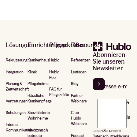
Footer
Lösungen
Einrichtungen
Pflegekräfte
Ressourcen
Abonnieren
Sie unseren
Rekrutierung
Krankenhaus
Hublo
Referenzen
Newsletter
Integration
Klinik
Hublo
Leitfäden
Pool
Planung &
Pflegeheime
Blog
Zeitwirtschaft
FAQ für
Pflegekräfte
Häusliche
Partner-
Vertretungen
Krankenpflege
Webinare
J’accepte de
recevoir la
Schulungen
Spezialisierte
Club
newsletter de
Wohnheime
Hublo
Hublo*
Webinare
Interne
Kommunikation
Medizinisch
Lesen Sie unsere
betreute
Podcast
Datenschutzerklärung.