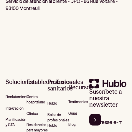
Servicio de atención al cliente - DPO - 86 Rue Voltaire -
93100 Montreuil.
Pie de página
Soluciones
Establecimientos
Profesionales
Recursos
sanitarios
Suscríbete a
nuestra
Reclutamiento
Centro
Testimonios
hospitalario
newsletter
Hublo
Integración
Guías
Clínica
Bolsa de
Planificación
profesionales
Blog
y GTA
Residencias
Hublo
para mayores