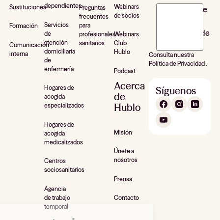
dependientes
Webinars
Sustituciones
Preguntas
J’accepte de
de socios
frecuentes
recevoir la
Servicios
para
Formación
newsletter de
de
profesionales
Webinars
atención
sanitarios
Club
Hublo*
Comunicación
domiciliaria
Hublo
interna
Consulta nuestra
de
Política de Privacidad .
enfermería
Podcast
Acerca
Hogares de
Síguenos
de
acogida
Hublo
especializados
Hogares de
Misión
acogida
medicalizados
Únete a
nosotros
Centros
sociosanitarios
Prensa
Agencia
de trabajo
Contacto
temporal