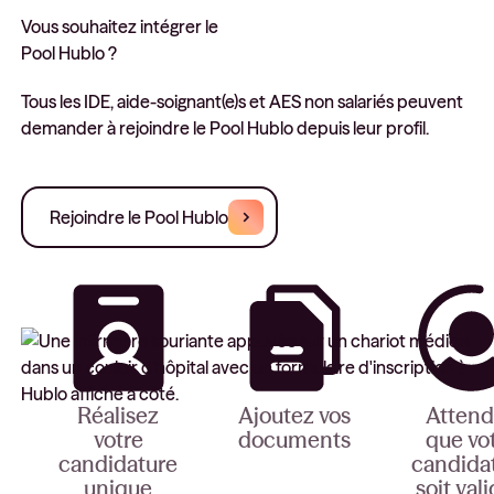
Vous souhaitez intégrer le
Pool Hublo ?
Tous les IDE, aide-soignant(e)s et AES non salariés peuvent
demander à rejoindre le Pool Hublo depuis leur profil.
Rejoindre le Pool Hublo
Réalisez
Ajoutez vos
Attend
votre
documents
que vo
candidature
candida
Pour compléter
unique
soit val
votre