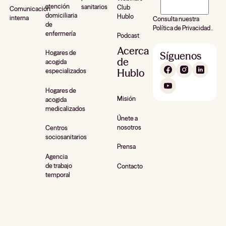
atención
sanitarios
Club
Hublo*
Comunicación
domiciliaria
Hublo
interna
Consulta nuestra
de
Política de Privacidad .
enfermería
Podcast
Acerca
Hogares de
Síguenos
de
acogida
Hublo
especializados
Hogares de
Misión
acogida
medicalizados
Únete a
nosotros
Centros
sociosanitarios
Prensa
Agencia
de trabajo
Contacto
temporal