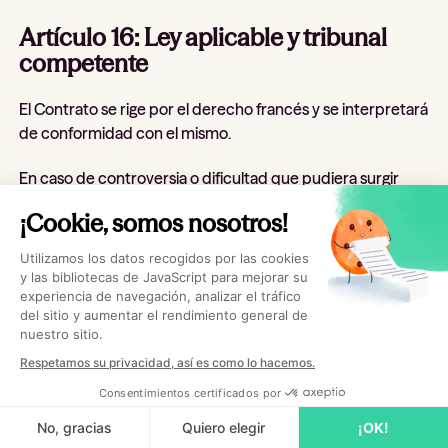
Artículo 16: Ley aplicable y tribunal
competente
El Contrato se rige por el derecho francés y se interpretará
de conformidad con el mismo.
En caso de controversia o dificultad que pudiera surgir
entre el Cliente y Hublo, relativa a la validez, la formación, la
¡Cookie, somos nosotros!
interpretación, la ejecución o la terminación del Contrato,
las Partes se comprometen a cooperar con diligencia y
Utilizamos los datos recogidos por las cookies
buena fe para encontrar una solución amistosa antes de
y las bibliotecas de JavaScript para mejorar su
experiencia de navegación, analizar el tráfico
cualquier procedimiento judicial, a excepción de los casos
del sitio y aumentar el rendimiento general de
de urgencia que justifiquen el recurso al juez de medidas
nuestro sitio.
cautelares.
Respetamos su privacidad, así es como lo hacemos.
Consentimientos certificados por
A falta de una solución amistosa alcanzada entre las
No, gracias
Quiero elegir
¡OK!
Partes, cualquier litigio que pueda surgir entre ellas