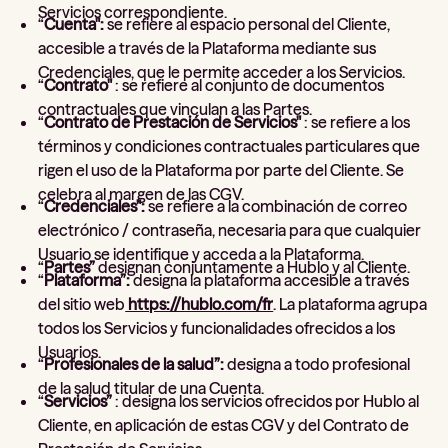
Servicios correspondiente.
“
Cuenta":
se refiere al espacio personal del Cliente,
accesible a través de la Plataforma mediante sus
Credenciales, que le permite acceder a los Servicios.
“
Contrato"
: se refiere al conjunto de documentos
contractuales que vinculan a las Partes.
“
Contrato de Prestación de Servicios"
: se refiere a los
términos y condiciones contractuales particulares que
rigen el uso de la Plataforma por parte del Cliente. Se
celebra al margen de las CGV.
“
Credenciales":
se refiere a la combinación de correo
electrónico / contraseña, necesaria para que cualquier
Usuario se identifique y acceda a la Plataforma.
“
Partes”
designan conjuntamente a Hublo y al Cliente.
“
Plataforma”:
designa la plataforma accesible a través
del sitio web
https://hublo.com/fr
. La plataforma agrupa
todos los Servicios y funcionalidades ofrecidos a los
Usuarios.
“
Profesionales de la salud”:
designa a todo profesional
de la salud titular de una Cuenta.
“
Servicios”
: designa los servicios ofrecidos por Hublo al
Cliente, en aplicación de estas CGV y del Contrato de