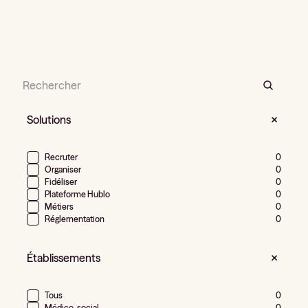
Solutions
Recruter
0
Organiser
0
Fidéliser
0
Plateforme Hublo
0
Métiers
0
Réglementation
0
Établissements
Tous
0
Médico-social
0