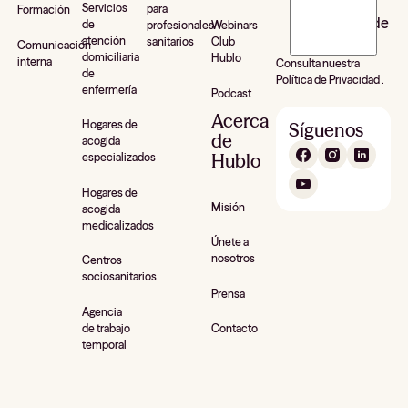
recevoir la
Servicios
para
Formación
newsletter de
de
profesionales
Webinars
atención
sanitarios
Club
Hublo*
Comunicación
domiciliaria
Hublo
interna
Consulta nuestra
de
Política de Privacidad .
enfermería
Podcast
Acerca
Hogares de
Síguenos
de
acogida
Hublo
especializados
Hogares de
Misión
acogida
medicalizados
Únete a
nosotros
Centros
sociosanitarios
Prensa
Agencia
de trabajo
Contacto
temporal