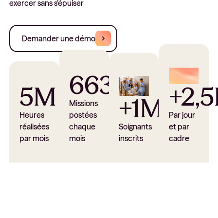
exercer sans s’épuiser
Demander une démo
663
5M
+2,
+1M
Missions
Heures
postées
Par jour
réalisées
chaque
Soignants
et par
par mois
mois
inscrits
cadre