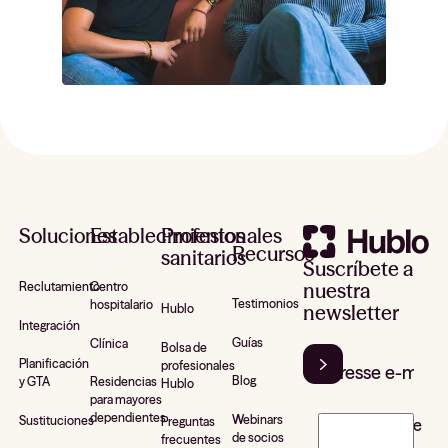
Pie de página
Soluciones
Establecimientos
Profesionales
Recursos
sanitarios
Suscríbete a
nuestra
Reclutamiento
Centro
Testimonios
hospitalario
newsletter
Hublo
Integración
Guías
Clínica
Bolsa de
Planificación
profesionales
Blog
y GTA
Residencias
Hublo
para mayores
dependientes
Webinars
Sustituciones
Preguntas
J’accepte de
de socios
frecuentes