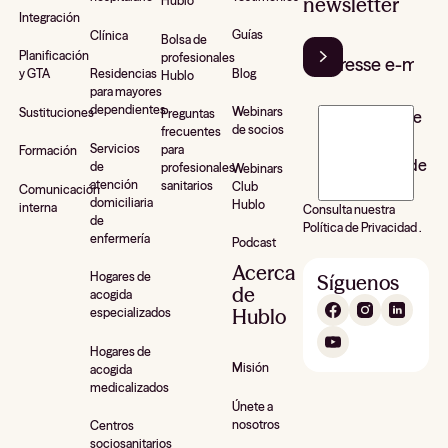
newsletter
Hublo
Integración
Guías
Clínica
Bolsa de
Planificación
profesionales
Blog
y GTA
Residencias
Hublo
para mayores
dependientes
Webinars
Sustituciones
Preguntas
J’accepte de
de socios
frecuentes
recevoir la
Servicios
para
Formación
newsletter de
de
profesionales
Webinars
atención
sanitarios
Club
Hublo*
Comunicación
domiciliaria
Hublo
interna
Consulta nuestra
de
Política de Privacidad .
enfermería
Podcast
Acerca
Hogares de
Síguenos
de
acogida
Hublo
especializados
Hogares de
Misión
acogida
medicalizados
Únete a
nosotros
Centros
sociosanitarios