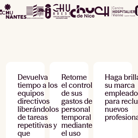
Devuelva
Retome
Haga brill
tiempo a los
el control
su marca
equipos
de sus
empleado
directivos
gastos de
para reclu
liberándolos
personal
nuevos
de tareas
temporal
profesiona
repetitivas y
mediante
que
el uso