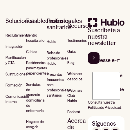
Pie de página
Soluciones
Establecimientos
Profesionales
Recursos
sanitarios
Suscríbete a
nuestra
Reclutamiento
Centro
Testimonios
hospitalario
newsletter
Hublo
Integración
Guías
Clínica
Bolsa de
Planificación
profesionales
Blog
y GTA
Residencias
Hublo
para mayores
dependientes
Webinars
Sustituciones
Preguntas
J’accepte de
de socios
frecuentes
recevoir la
Servicios
para
Formación
newsletter de
de
profesionales
Webinars
atención
sanitarios
Club
Hublo*
Comunicación
domiciliaria
Hublo
interna
Consulta nuestra
de
Política de Privacidad .
enfermería
Podcast
Acerca
Hogares de
Síguenos
de
acogida