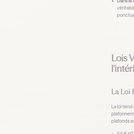
Dans la 
véritab
ponctuel
Lois V
l'inté
La Loi 
La loi tend
plafonneme
plafonds so
54 € HT 