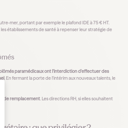
utre-mer, portant par exemple le plafond IDE à 75 € HT.
 les établissements de santé à repenser leur stratégie de
lômés
iplômés paramédicaux ont l'interdiction d'effectuer des
nel
. En fermant la porte de l'intérim aux nouveaux talents, le
 Personnalisez vos Options
trat de remplacement
. Les directions RH, si elles souhaitent
étaire : que privilégier ?