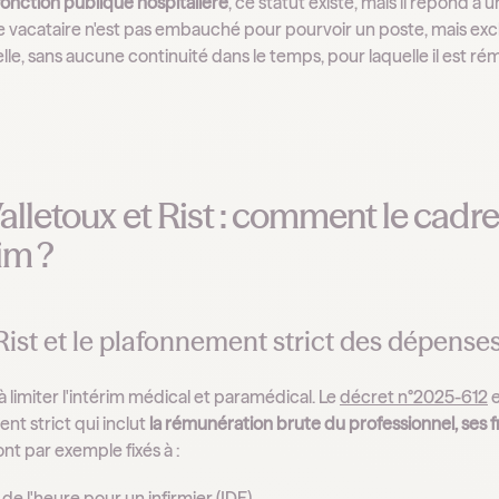
fonction publique hospitalière
, ce statut existe, mais il répond à
le vacataire n'est pas embauché pour pourvoir un poste, mais ex
le, sans aucune continuité dans le temps, pour laquelle il est rému
alletoux et Rist : comment le cadre 
rim ?
Rist et le plafonnement strict des dépense
 à limiter l'intérim médical et paramédical. Le
décret n°2025-612
e
nt strict qui inclut
la rémunération brute du professionnel, ses fr
nt par exemple fixés à :
de l'heure pour un infirmier (IDE)