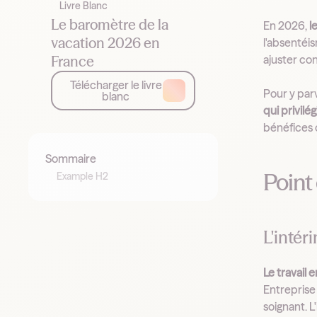
Livre Blanc
Le baromètre de la
En 2026,
l
vacation 2026 en
l'absentéi
France
ajuster con
Télécharger le livre
Pour y par
blanc
qui privilé
bénéfices 
Sommaire
Point 
Example H2
L'intér
Le travail 
Entreprise 
soignant. L