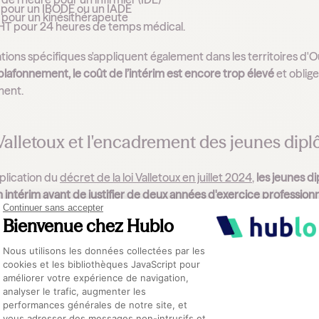
 pour un IBODE ou un IADE
 pour un kinésithérapeute
 HT pour 24 heures de temps médical.
tions spécifiques s'appliquent également dans les territoires d'O
plafonnement, le coût de l’intérim est encore trop élevé
et oblige
ent.
Valletoux et l'encadrement des jeunes dip
pplication du
décret de la loi Valletoux en juillet 2024
,
les jeunes d
 intérim avant de justifier de deux années d'exercice profession
Continuer sans accepter
a tari le vivier des agences.
Bienvenue chez Hublo
Plateforme de Gestion du Consentement :
ce directe :
ces jeunes professionnels se tournent vers le con
Nous utilisons les données collectées par les
profils, ont tout intérêt à structurer leurs offres.
cookies et les bibliothèques JavaScript pour
améliorer votre expérience de navigation,
analyser le trafic, augmenter les
performances générales de notre site, et
uité des soins et optimisation budg
Axeptio consent
vous adresser des messages non-intrusifs et