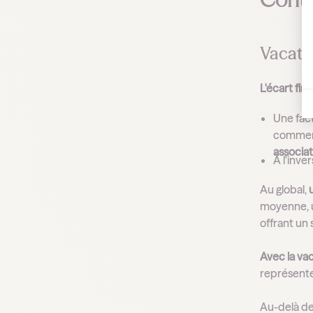
Vacati
L'écart fin
Une fact
commerci
associati
À l'inve
Au global,
moyenne, u
offrant un s
Avec la vac
représente
Au-delà de l