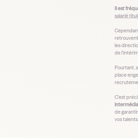
Il est fréq
salarié titu
Cependant, 
retrouvent
les directi
de l'intéri
Pourtant, 
place eng
recrutement
C’est préc
intermédia
de garantir
vos talents