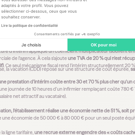
adaptés à votre profil. Vous pouvez
sélectionner ci-dessous, ceux que vous
souhaitez conserver.
on : un gain de 50 000 à 80 000 € par ETP
Lire la politique de confidentialité
Consentements certifiés par
ancier entre les deux modèles est indiscutable :
Je choisis
OK pour moi
ure d'intérim applique un coefficient multiplicateur (souvent entre
ale de l'agence. À cela s'ajoute
une TVA de 20 % qui n'est récup
f)
. Ce seul mécanisme fiscal rend l'intérim structurellement 20 
rse, la vacation (CDD) repose sur une structure de coût épurée,
sa
une prestation d'intérim coûte entre 30 et 70 % plus cher qu'un
ne journée de 10 heures d'un infirmier remplaçant coûte 780 € 
alaire net attractif au vacataire).
ation, l'établissement réalise une économie nette de 51 %, soit pr
 une économie de 50 000 € à 80 000 € pour un seul poste équi
a ligne tarifaire,
une recrue externe engendre des « coûts cachés