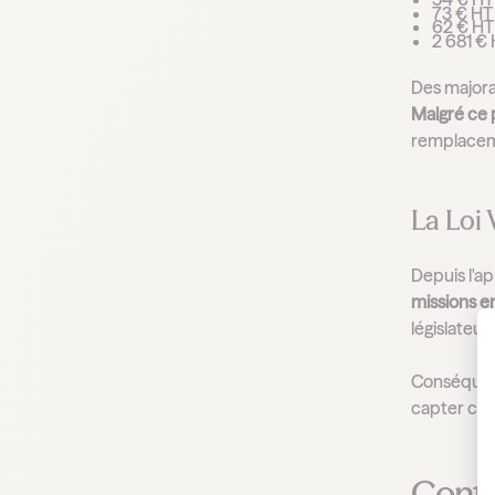
73 € HT
62 € HT
2 681 €
Des majora
Malgré ce 
remplacem
La Loi 
Depuis l'a
missions en
législateur 
Conséquen
capter ces 
Contin