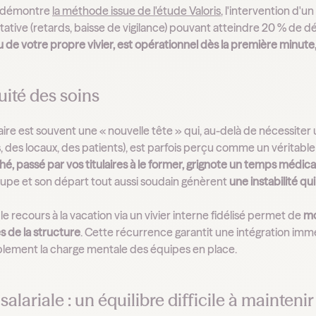
 démontre
la méthode issue de l'étude Valoris
, l'intervention d'
tative (retards, baisse de vigilance) pouvant atteindre 20 % de dé
ssu de votre propre vivier, est opérationnel dès la première minute,
ité des soins
aire est souvent une « nouvelle tête » qui, au-delà de nécessite
, des locaux, des patients), est parfois perçu comme un véritabl
é, passé par vos titulaires à le former, grignote un temps médica
oupe et son départ tout aussi soudain génèrent
une instabilité qu
, le recours à la vacation via un vivier interne fidélisé permet de
mo
 de la structure
. Cette récurrence garantit une intégration immé
lement la charge mentale des équipes en place.
 salariale : un équilibre difficile à mainten