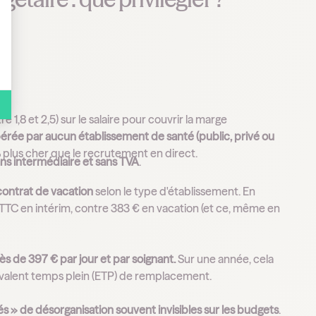
 1,8 et 2,5) sur le salaire pour couvrir la marge
érée par aucun établissement de santé (public, privé ou
% plus cher que le recrutement en direct.
ns intermédiaire et sans TVA
.
 contrat de vacation
selon le type d'établissement. En
TTC en intérim, contre 383 € en vacation (et ce, même en
ès de 397 € par jour et par soignant.
Sur une année, cela
valent temps plein (ETP) de remplacement.
 » de désorganisation souvent invisibles sur les budgets
.