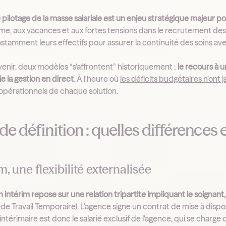
e pilotage de la masse salariale est un enjeu stratégique majeur 
sme, aux vacances et aux fortes tensions dans le recrutement des
stamment leurs effectifs pour assurer la continuité des soins avec
venir, deux modèles “s'affrontent” historiquement :
le recours à u
gie la gestion en direct
. À l'heure où
les déficits budgétaires n’ont 
opérationnels de chaque solution.
de définition : quelles différences 
im, une flexibilité externalisée
en intérim repose sur une relation tripartite impliquant le soignant
de Travail Temporaire). L'agence signe un contrat de mise à dispo
'intérimaire est donc le salarié exclusif de l'agence, qui se char