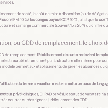
services.
lissement de santé, le coût de mise à disposition (ou de délégation
Mission
(IFM, 10 %), les
congés payés
(ICCP, 10 %), ainsi que le
coeff
ructure et sa marge commerciale (souvent 15 à 25 % du chiffre d'aff
tion, ou CDD de remplacement, le choix de
DD de remplacement,
l'établissement de santé redevient l'empl
nel est recruté et rémunéré par la structure elle-même pour com
e modèle permet aux établissements de gérer les absences du qu
l'utilisation du terme « vacation » est en réalité un abus de langag
secteur privé
(cliniques, EHPAD privés), le statut de vacataire n'
 très courtes durées signent juridiquement des CDD.