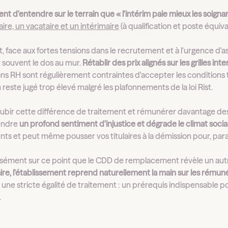
uent d'entendre sur le terrain que « l'intérim paie mieux les soignan
laire, un vacataire et un intérimaire
(à qualification et poste équiva
face aux fortes tensions dans le recrutement et à l'urgence d'ass
 souvent le dos au mur.
Rétablir des prix alignés sur les grilles i
ons RH sont régulièrement contraintes d'accepter les conditions t
m reste jugé trop élevé malgré les plafonnements de la loi Rist.
subir cette différence de traitement et rémunérer davantage de
endre
un profond sentiment d'injustice et dégrade le climat socia
s et peut même pousser vos titulaires à la démission pour, parado
isément sur ce point que le CDD de remplacement révèle un autr
ire, l'établissement reprend naturellement la main sur les rému
 une stricte égalité de traitement : un prérequis indispensable p
.