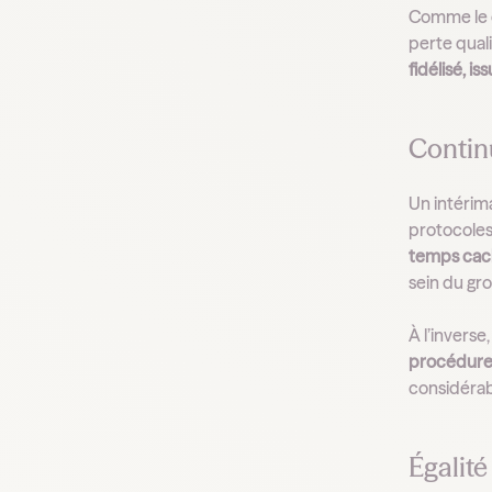
Comme le
perte quali
fidélisé, i
Continu
Un intérim
protocoles
temps cach
sein du gr
À l’inverse
procédures
considérab
Égalité