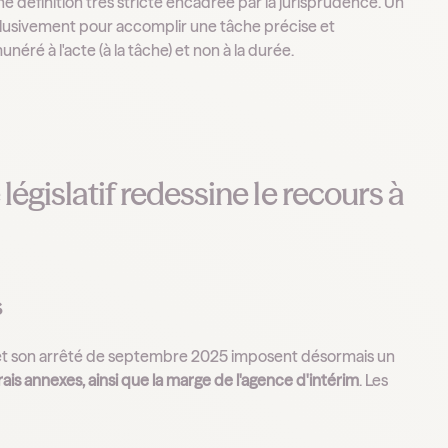
 une définition très stricte encadrée par la jurisprudence. Un
clusivement pour accomplir une tâche précise et
néré à l'acte (à la tâche) et non à la durée.
législatif redessine le recours à
s
t son arrêté de septembre 2025 imposent désormais un
ais annexes, ainsi que la marge de l'agence d'intérim
. Les