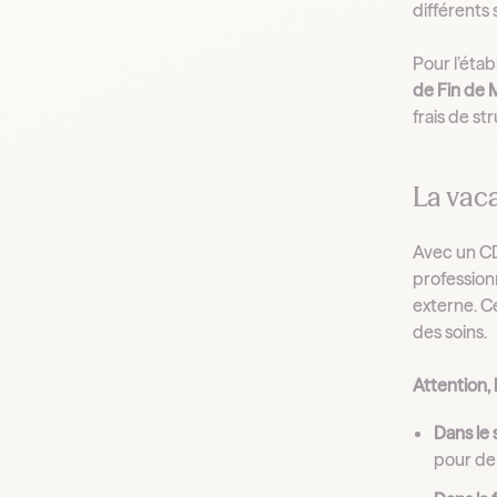
différents 
Pour l’étab
de Fin de 
frais de st
La vaca
Avec un C
profession
externe. C
des soins.
Attention, 
Dans le 
pour de