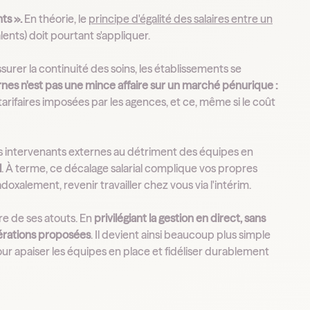
ts ».
En théorie, le
principe d'égalité des salaires entre un
lents) doit pourtant s'appliquer.
urer la continuité des soins, les établissements se
nternes n'est pas une mince affaire sur un marché pénurique :
arifaires imposées par les agences, et ce, même si le coût
s intervenants externes au détriment des équipes en
l
. À terme, ce décalage salarial complique vos propres
xalement, revenir travailler chez vous via l'intérim.
e de ses atouts. En
privilégiant la gestion en direct, sans
nérations proposées
. Il devient ainsi beaucoup plus simple
our apaiser les équipes en place et fidéliser durablement