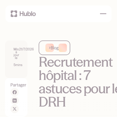
Blog
Mis
21/7/2026
à
jour
Recrutement
le
5
mins
hôpital : 7
astuces pour l
Partager
DRH