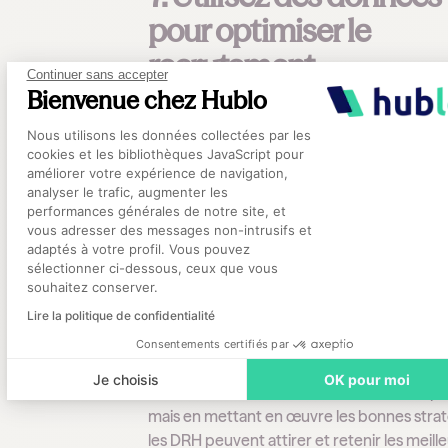
pour optimiser le
recrutement
Continuer sans accepter
Bienvenue chez Hublo
Analyser les données de recrutement peu
Plateforme de Gestion du Consentement
Nous utilisons les données collectées par les
aider à identifier les points forts et les dom
cookies et les bibliothèques JavaScript pour
améliorer. Suivez les indicateurs clés de
améliorer votre expérience de navigation,
analyser le trafic, augmenter les
performance, tels que le nombre de
performances générales de notre site, et
candidatures reçues, le taux de conversion,
Axeptio consent
vous adresser des messages non-intrusifs et
délai moyen de recrutement.
adaptés à votre profil. Vous pouvez
sélectionner ci-dessous, ceux que vous
souhaitez conserver.
Conclusion
Lire la politique de confidentialité
Consentements certifiés par
Le
recrutement dans les hôpitaux
et les
Je choisis
OK pour moi
établissements de santé est un défi compl
mais en mettant en œuvre les bonnes strat
les DRH peuvent attirer et retenir les meill