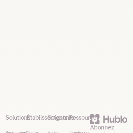
Recrutez, remplacez et planifiez dès
maintenant
Demander une démo
Footer
Solutions
Établissements
Soignants
Ressources
Abonnez-
Recrutement
Centre
Hublo
Témoignages