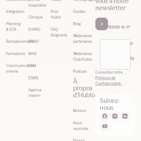
vous à notre
hospitalier
newsletter
Intégration
Pool
Guides
Clinique
Hublo
Planning
Blog
& GTA
EHPAD
FAQ
Soignants
Webinaires
Remplacements
SSIAD
partenaires
J’accepte de
recevoir la
Formations
MAS
Webinaires
newsletter de
Club Hublo
Hublo*
Communication
FAM
interne
Podcast
Consultez notre
Politique de
ESMS
À
Confidentialité .
propos
Agence
d’Hublo
intérim
Suivez-
nous
Mission
Nous
rejoindre
Presse