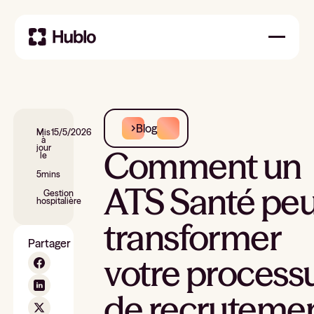
Blog
Mis
15/5/2026
à
jour
Comment un
le
5
mins
ATS Santé peu
Gestion
hospitalière
transformer
Partager
votre process
de recruteme