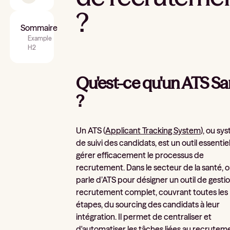
?
Sommaire
Example
H2
Qu'est-ce qu'un ATS Sa
?
Un ATS (
Applicant Tracking System
), ou sy
de suivi des candidats, est un outil essentie
gérer efficacement le processus de
recrutement. Dans le secteur de la santé, 
parle d’ATS pour désigner un outil de gesti
recrutement complet, couvrant toutes les
étapes, du sourcing des candidats à leur
intégration. Il permet de centraliser et
d'automatiser les tâches liées au recrutem