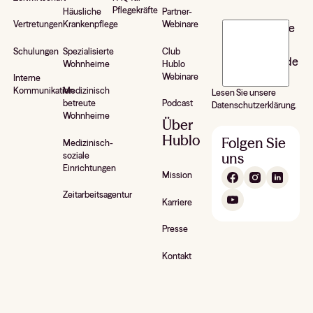
Pflegekräfte
Häusliche
Partner-
Vertretungen
Krankenpflege
Webinare
J’accepte de
recevoir la
Schulungen
Spezialisierte
Club
newsletter de
Wohnheime
Hublo
Hublo*
Webinare
Interne
Kommunikation
Medizinisch
Lesen Sie unsere
betreute
Podcast
Datenschutzerklärung.
Wohnheime
Über
Hublo
Folgen Sie
Medizinisch-
uns
soziale
Einrichtungen
Mission
Zeitarbeitsagentur
Karriere
Presse
Kontakt