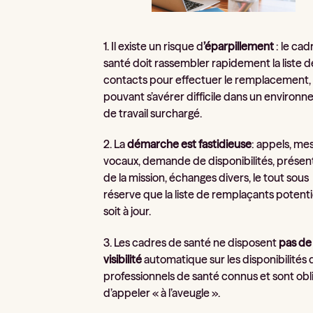
1. Il existe un risque d
’éparpillement
: le cad
santé doit rassembler rapidement la liste d
contacts pour effectuer le remplacement,
pouvant s’avérer difficile dans un environ
de travail surchargé.
2. La
démarche est fastidieuse
: appels, me
vocaux, demande de disponibilités, présen
de la mission, échanges divers, le tout sous
réserve que la liste de remplaçants potenti
soit à jour.
3. Les cadres de santé ne disposent
pas de
visibilité
automatique sur les disponibilités 
professionnels de santé connus et sont obl
d’appeler « à l’aveugle ».