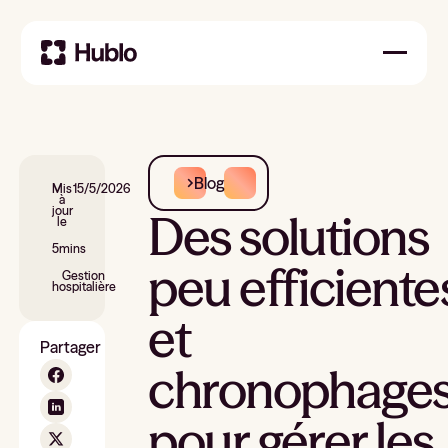
Blog
Mis
15/5/2026
à
jour
Des solutions
le
5
mins
peu efficiente
Gestion
hospitalière
et
Partager
chronophage
pour gérer les