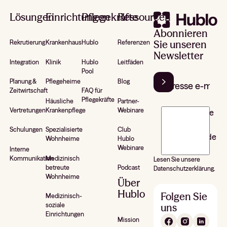
Lösungen
Einrichtungen
Pflegekräfte
Ressourcen
Abonnieren
Sie unseren
Rekrutierung
Krankenhaus
Hublo
Referenzen
Newsletter
Integration
Klinik
Hublo
Leitfäden
Pool
Planung &
Pflegeheime
Blog
Zeitwirtschaft
FAQ für
Pflegekräfte
Häusliche
Partner-
Vertretungen
Krankenpflege
Webinare
J’accepte de
recevoir la
Schulungen
Spezialisierte
Club
newsletter de
Wohnheime
Hublo
Hublo*
Webinare
Interne
Kommunikation
Medizinisch
Lesen Sie unsere
betreute
Podcast
Datenschutzerklärung.
Wohnheime
Über
Hublo
Folgen Sie
Medizinisch-
uns
soziale
Einrichtungen
Mission