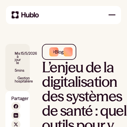
Blog
Mis
15/5/2026
à
jour
L’enjeu de la
le
5
mins
digitalisation
Gestion
hospitalière
des systèmes
Partager
de santé : quel
outils pour y