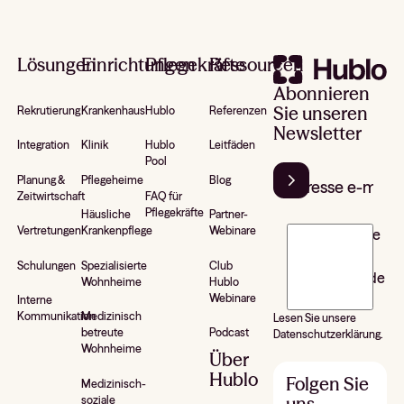
Footer
Lösungen
Einrichtungen
Pflegekräfte
Ressourcen
Abonnieren
Sie unseren
Rekrutierung
Krankenhaus
Hublo
Referenzen
Newsletter
Integration
Klinik
Hublo
Leitfäden
Pool
Planung &
Pflegeheime
Blog
Zeitwirtschaft
FAQ für
Pflegekräfte
Häusliche
Partner-
Vertretungen
Krankenpflege
Webinare
J’accepte de
recevoir la
Schulungen
Spezialisierte
Club
newsletter de
Wohnheime
Hublo
Hublo*
Webinare
Interne
Kommunikation
Medizinisch
Lesen Sie unsere
betreute
Podcast
Datenschutzerklärung.
Wohnheime
Über
Hublo
Folgen Sie
Medizinisch-
uns
soziale