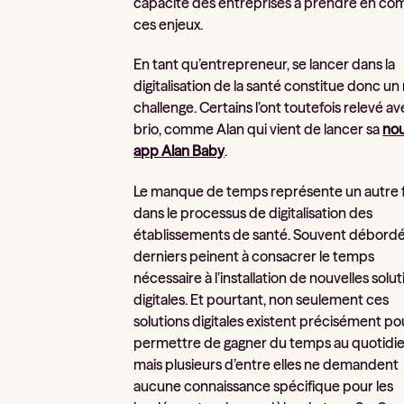
capacité des entreprises à prendre en co
ces enjeux.
En tant qu’entrepreneur, se lancer dans la
digitalisation de la santé constitue donc un 
challenge. Certains l’ont toutefois relevé a
brio, comme Alan qui vient de lancer sa
nou
app Alan Baby
.
Le manque de temps représente un autre f
dans le processus de digitalisation des
établissements de santé. Souvent débordé
derniers peinent à consacrer le temps
nécessaire à l’installation de nouvelles solu
digitales. Et pourtant, non seulement ces
solutions digitales existent précisément po
permettre de gagner du temps au quotidie
mais plusieurs d’entre elles ne demandent
aucune connaissance spécifique pour les