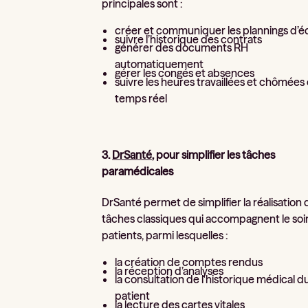
principales sont :
créer et communiquer les plannings d’é
suivre l’historique des contrats
générer des documents RH
automatiquement
gérer les congés et absences
suivre les heures travaillées et chômées
temps réel
3.
DrSanté
, pour simplifier les tâches
paramédicales
DrSanté permet de simplifier la réalisation 
tâches classiques qui accompagnent le soi
patients, parmi lesquelles :
la création de comptes rendus
la réception d’analyses
la consultation de l'historique médical d
patient
la lecture des cartes vitales