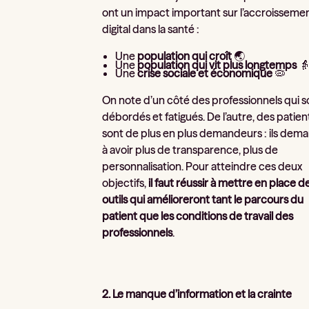
ont un impact important sur l’accroisseme
digital dans la santé :
Une
population qui croît
🌏
Une
population qui vit plus longtemps
👵
Une
crise sociale et économique
🦠
On note d’un côté des professionnels qui s
débordés et fatigués. De l’autre, des patien
sont de plus en plus demandeurs : ils dem
à avoir plus de transparence, plus de
personnalisation. Pour atteindre ces deux
objectifs,
il faut réussir à mettre en place d
outils qui amélioreront tant le parcours du
patient que les conditions de travail des
professionnels
.
2. Le manque d’information et la crainte