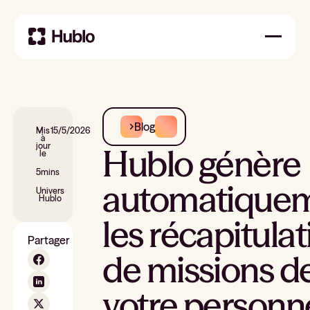
Blog
Mis
15/5/2026
à
jour
Hublo génère
le
5
mins
automatique
Univers
Hublo
les récapitulat
Partager
de missions d
votre personn