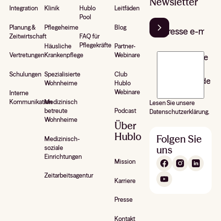
Newsletter
Integration
Klinik
Hublo
Leitfäden
Pool
Planung &
Pflegeheime
Blog
Zeitwirtschaft
FAQ für
Pflegekräfte
Häusliche
Partner-
Vertretungen
Krankenpflege
Webinare
J’accepte de
recevoir la
Schulungen
Spezialisierte
Club
newsletter de
Wohnheime
Hublo
Hublo*
Webinare
Interne
Kommunikation
Medizinisch
Lesen Sie unsere
betreute
Podcast
Datenschutzerklärung.
Wohnheime
Über
Hublo
Folgen Sie
Medizinisch-
uns
soziale
Einrichtungen
Mission
Zeitarbeitsagentur
Karriere
Presse
Kontakt