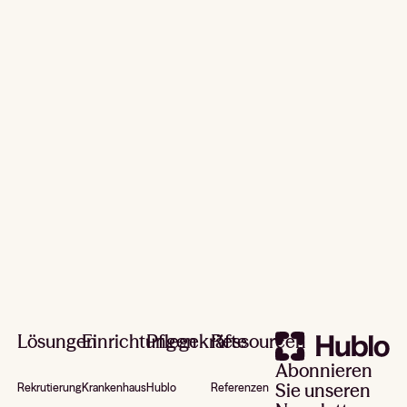
Rekrutieren, vertreten und planen Sie jetzt
Demo anfordern
Footer
Lösungen
Einrichtungen
Pflegekräfte
Ressourcen
Abonnieren
Sie unseren
Rekrutierung
Krankenhaus
Hublo
Referenzen