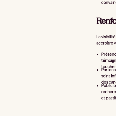
convainc
Renfor
La visibili
accroître vo
Présence
témoign
toucher 
Partenar
soins in
des cand
Publicit
recherch
et passif