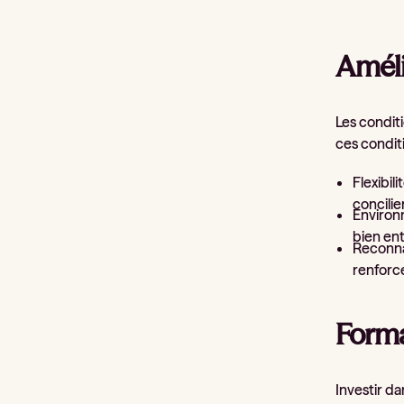
Amélio
Les conditi
ces conditi
Flexibil
concilie
Environn
bien en
Reconnai
renforc
Forma
Investir da