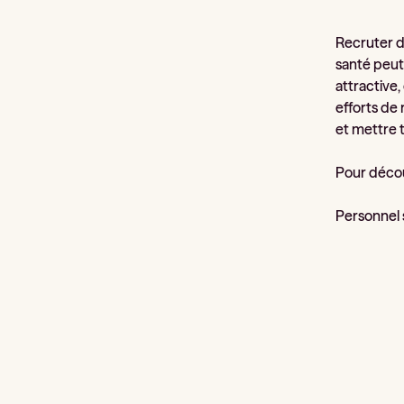
Recruter 
santé peut
attractive,
efforts de
et mettre 
Pour déco
Personnel s