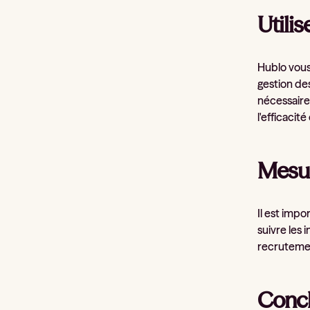
Utilis
Hublo vous
gestion de
nécessaire
l'efficaci
Mesur
Il est impo
suivre les
recrutemen
Concl