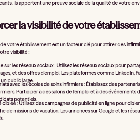
ants. Ils apportent une preuve sociale de la qualité de votre en
cer la visibilité de votre établisse
té de votre établissement est un facteur clé pour attirer des
infirm
tre visibilité :
 sur les réseaux sociaux : Utilisez les réseaux sociaux pour part
ages, et des offres d'emploi. Les plateformes comme LinkedIn, F
un public large.
iats avec les écoles de soins infirmiers : Établissez des parten
firmiers. Participer à des salons de l'emploi et à des événemen
idats potentiels.
é ciblée : Utilisez des campagnes de publicité en ligne pour cible
e de missions de vacation. Les annonces sur Google et les réseau
s.