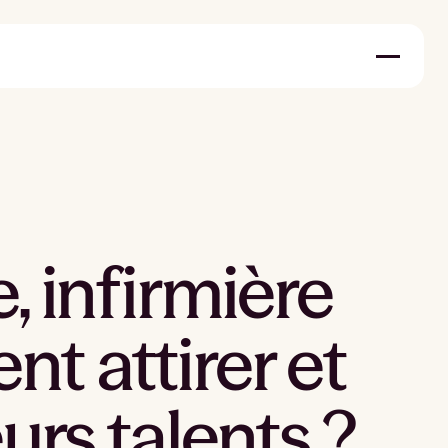
e, infirmière
t attirer et
eurs talents ?