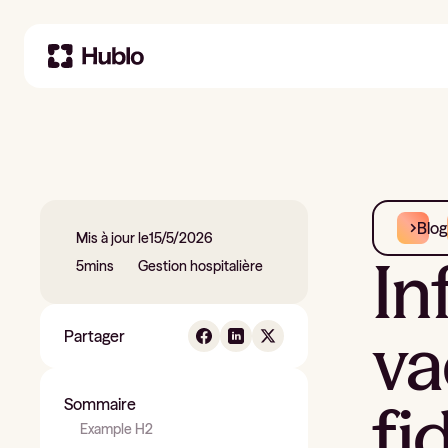
Blog
Mis à jour le
15/5/2026
In
5
mins
Gestion hospitalière
va
Partager
fi
Sommaire
Example H2