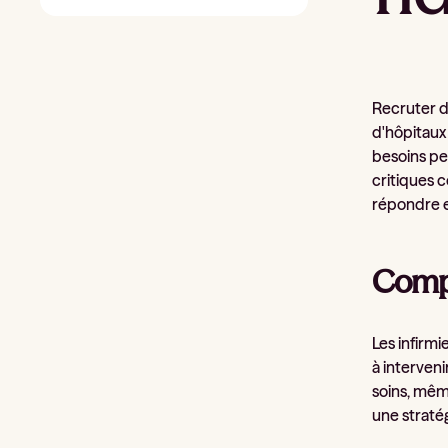
Recruter 
d'hôpitaux
besoins pe
critiques c
répondre e
Compr
Les infirmi
à interveni
soins, mêm
une straté