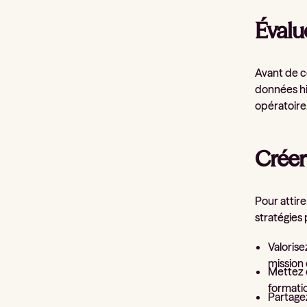
Évalu
Avant de c
données hi
opératoire.
Créer
Pour attire
stratégies 
Valorise
mission 
Mettez e
formati
Partagez