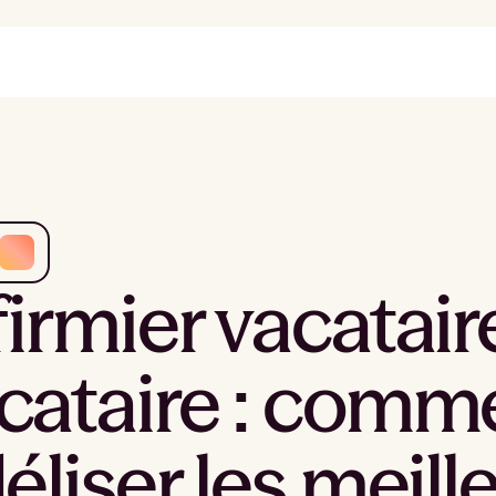
firmier vacatair
cataire : commen
déliser les meill