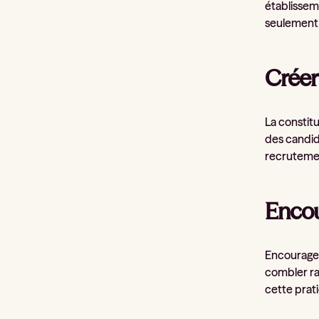
établissem
seulement 
Créer
La constit
des candid
recrutemen
Encou
Encouragez
combler ra
cette prat