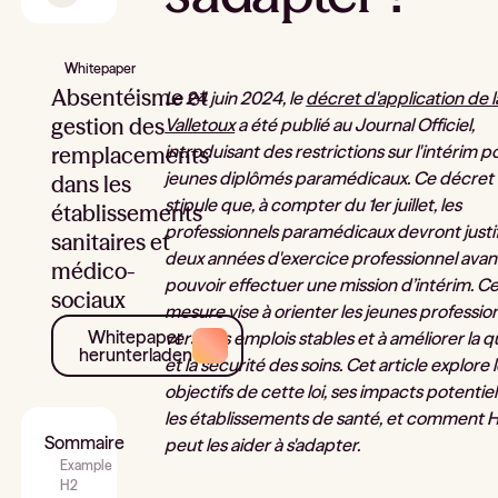
Whitepaper
Absentéisme et
Le 24 juin 2024, le
décret d'application de la
gestion des
Valletoux
a été publié au Journal Officiel,
introduisant des restrictions sur l'intérim p
remplacements
jeunes diplômés paramédicaux. Ce décret
dans les
stipule que, à compter du 1er juillet, les
établissements
professionnels paramédicaux devront justif
sanitaires et
deux années d'exercice professionnel avan
médico-
pouvoir effectuer une mission d’intérim. C
sociaux
mesure vise à orienter les jeunes professio
Whitepaper
vers des emplois stables et à améliorer la q
herunterladen
et la sécurité des soins. Cet article explore 
objectifs de cette loi, ses impacts potentiel
les établissements de santé, et comment 
Sommaire
peut les aider à s'adapter.
Example
H2