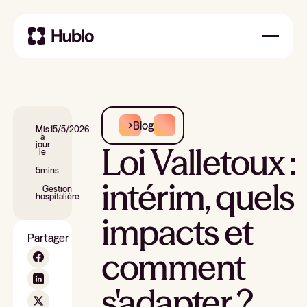
Blog
Mis
15/5/2026
à
jour
Loi Valletoux :
le
5
mins
intérim, quels
Gestion
hospitalière
impacts et
Partager
comment
s'adapter ?