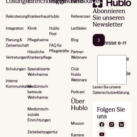
Lösungen
Einrichtungen
Pflegekräfte
Ressourcen
Abonnieren
Sie unseren
Rekrutierung
Krankenhaus
Hublo
Referenzen
Newsletter
Integration
Klinik
Hublo
Leitfäden
Pool
Planung &
Pflegeheime
Blog
Zeitwirtschaft
FAQ für
Pflegekräfte
Häusliche
Partner-
Vertretungen
Krankenpflege
Webinare
J’accepte de
recevoir la
Schulungen
Spezialisierte
Club
newsletter de
Wohnheime
Hublo
Hublo*
Webinare
Interne
Kommunikation
Medizinisch
Lesen Sie unsere
betreute
Podcast
Datenschutzerklärung.
Wohnheime
Über
Hublo
Folgen Sie
Medizinisch-
uns
soziale
Einrichtungen
Mission
Zeitarbeitsagentur
Karriere