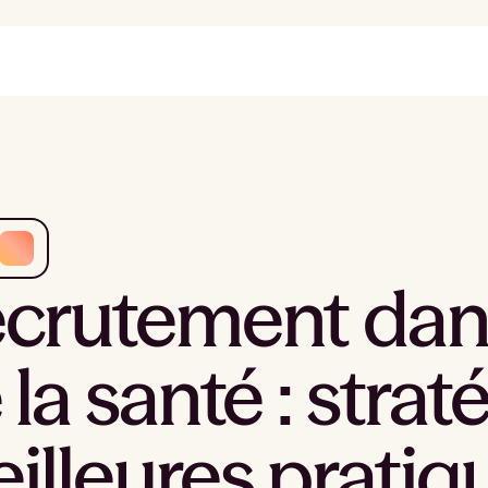
crutement dans
 la santé : strat
illeures pratiq