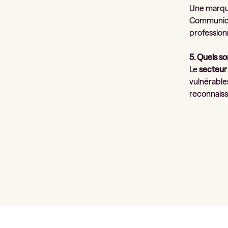
Une marque
Communiquer
professionn
5. Quels s
Le
secteur
vulnérables
reconnaiss