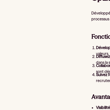
Développé 
processus 
Foncti
Dévelop
valeurs,
Diffusez
dans la 
Collabo
sont dém
Suivez l
recrutem
Avanta
Visibili