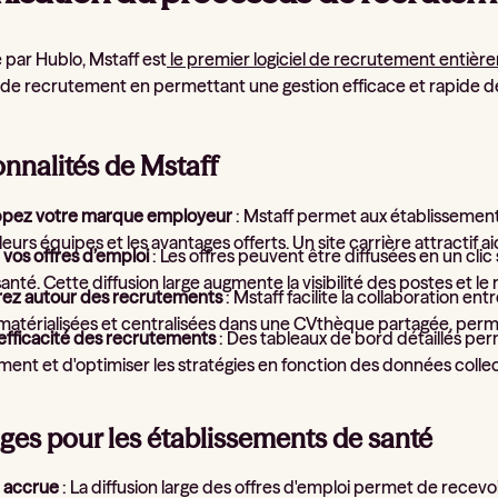
par Hublo, Mstaff est
le premier logiciel de recrutement entièr
de recrutement en permettant une gestion efficace et rapide de
onnalités de Mstaff
pez votre marque employeur
: Mstaff permet aux établissements
 leurs équipes et les avantages offerts. Un site carrière attractif ai
 vos offres d’emploi
: Les offres peuvent être diffusées en un clic 
santé. Cette diffusion large augmente la visibilité des postes et
rez autour des recrutements
: Mstaff facilite la collaboration en
atérialisées et centralisées dans une CVthèque partagée, permet
’efficacité des recrutements
: Des tableaux de bord détaillés p
ent et d'optimiser les stratégies en fonction des données colle
ges pour les établissements de santé
té accrue
: La diffusion large des offres d'emploi permet de rece