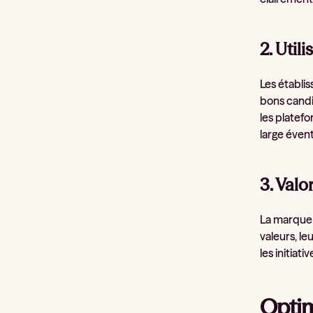
2. Util
Les établi
bons candid
les platefo
large évent
3. Val
La marque 
valeurs, le
les initia
Optim