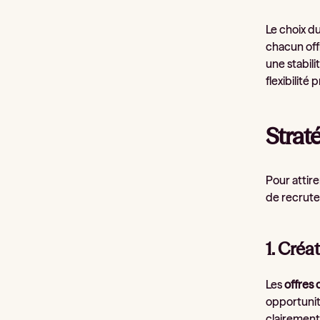
Le choix d
chacun off
une stabili
flexibilité
Straté
Pour attire
de recrute
1. Créa
Les
offres 
opportunité
clairement 