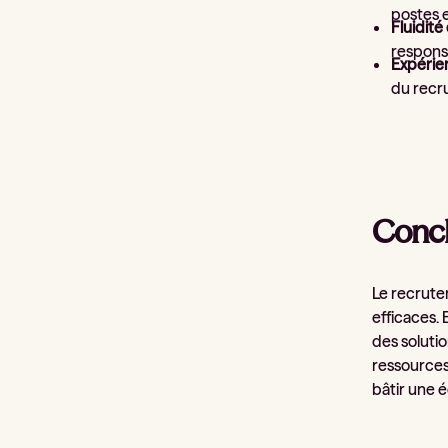
postes e
Fluidit
responsa
Expérie
du recru
Concl
Le recrute
efficaces.
des solutio
ressources
bâtir une é