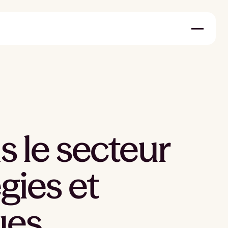
 le secteur
égies et
ues