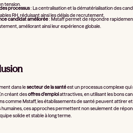
n tension.
é des processus
: La centralisation et la dématérialisation des can
bles RH, réduisant ainsi les délais de recrutement.
nce candidat améliorée
: Mstaff permet de répondre rapidement 
tement, améliorant ainsi leur expérience globale.
usion
ment dans le
secteur de la santé
est un processus complexe qui n
 En créant des
offres d'emploi
attractives, en utilisant les bons 
ns comme Mstaff, les établissements de santé peuvent attirer et r
 humaines, ces approches permettent non seulement de répondr
quipe solide et stable à long terme.