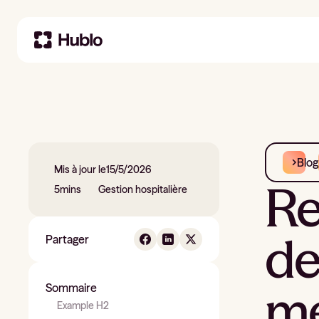
Blog
Mis à jour le
15/5/2026
Re
5
mins
Gestion hospitalière
de
Partager
me
Sommaire
Example H2