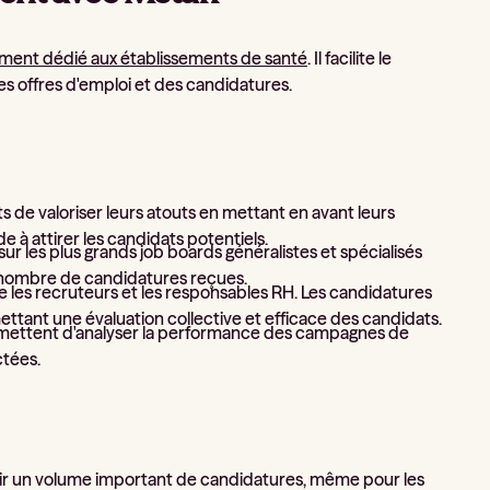
ement dédié aux établissements de santé
. Il facilite le
s offres d'emploi et des candidatures.
 de valoriser leurs atouts en mettant en avant leurs
de à attirer les candidats potentiels.
sur les plus grands job boards généralistes et spécialisés
 le nombre de candidatures reçues.
tre les recruteurs et les responsables RH. Les candidatures
tant une évaluation collective et efficace des candidats.
ermettent d'analyser la performance des campagnes de
ctées.
voir un volume important de candidatures, même pour les