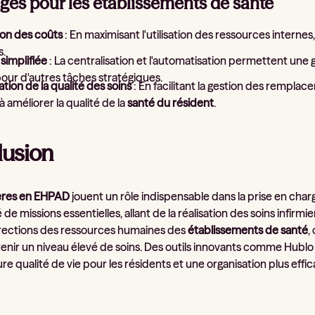
ges pour les établissements de santé
on des coûts
: En maximisant l'utilisation des ressources internes, 
s.
simplifiée
: La centralisation et l'automatisation permettent une 
our d'autres tâches stratégiques.
tion de la qualité des soins
: En facilitant la gestion des rempla
 à améliorer la qualité de la
santé du résident
.
usion
ières en EHPAD
jouent un rôle indispensable dans la prise en charge
 de missions essentielles, allant de la réalisation des soins infirmi
irections des ressources humaines des
établissements de santé
,
enir un niveau élevé de soins. Des outils innovants comme Hublo 
re qualité de vie pour les résidents et une organisation plus effi