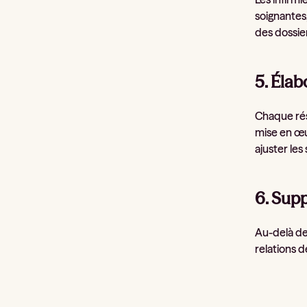
soignantes,
des dossie
5. Élab
Chaque ré
mise en œuv
ajuster les
6. Supp
Au-delà de
relations 