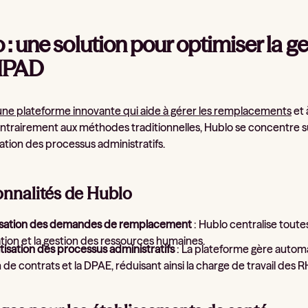
 : une solution pour optimiser la 
HPAD
une plateforme innovante qui aide à gérer les remplacements
et 
trairement aux méthodes traditionnelles, Hublo se concentre sur
ation des processus administratifs.
onnalités de Hublo
isation des demandes de remplacement
: Hublo centralise toute
ation et la gestion des ressources humaines.
isation des processus administratifs
: La plateforme gère automa
 de contrats et la DPAE, réduisant ainsi la charge de travail des R