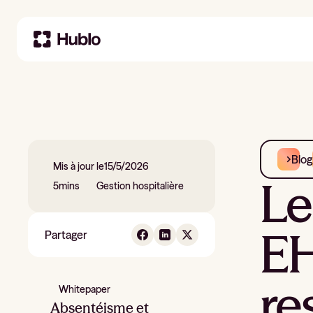
Blog
Mis à jour le
15/5/2026
Le
5
mins
Gestion hospitalière
EH
Partager
re
Whitepaper
Absentéisme et