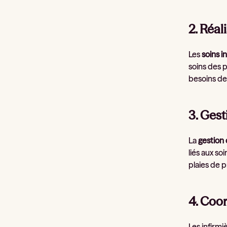
2. Réal
Les
soins i
soins des p
besoins de
3. Gest
La
gestion 
liés aux so
plaies de p
4. Coor
Les infirmi