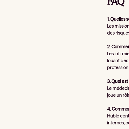
FAQ
1. Quelles 
Les mission
des risques
2. Comment
Les infirmi
louant des 
professionn
3. Quel es
Le médecin
joue un rôl
4. Comment
Hublo cent
internes, c