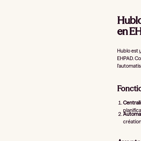
Hublo
en E
Hublo est
EHPAD. Con
l'automatis
Foncti
Central
planific
Automat
création