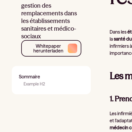
gestion des
remplacements dans
les établissements
sanitaires et médico-
Dans les
ét
sociaux
la
santé du
Whitepaper
infirmiers 
herunterladen
importance
Les m
Sommaire
Example H2
1. Pren
Les infirm
et l'adapta
médecin c