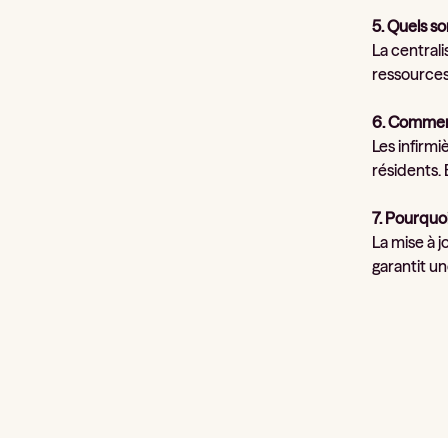
5. Quels s
La central
ressources
6. Comment
Les infirm
résidents. 
7. Pourquoi
La mise à j
garantit u