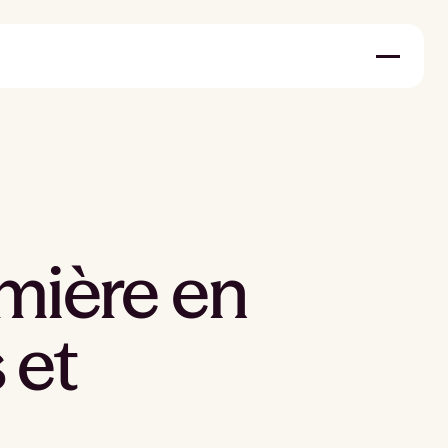
rmière en
 et