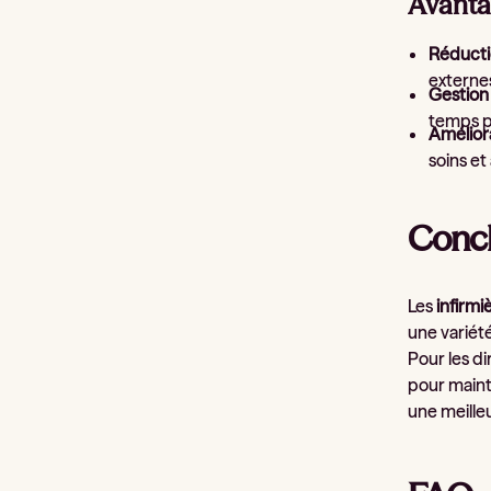
Avanta
Réducti
externe
Gestion 
temps p
Améliora
soins et
Concl
Les
infirm
une variété
Pour les d
pour maint
une meilleu