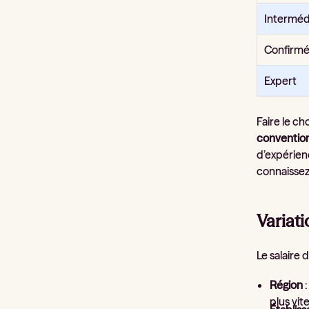
Interméd
Confirm
Expert
Faire le ch
convention
d’expérienc
connaissez 
Variati
Le salaire 
Région
:
plus vit