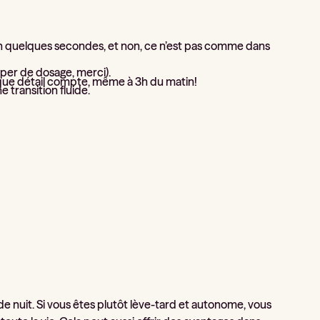
e en quelques secondes, et non, ce n’est pas comme dans
mper de dosage, merci).
aque détail compte, même à 3h du matin!
e transition fluide.
de nuit. Si vous êtes plutôt lève-tard et autonome, vous