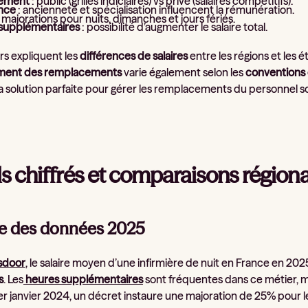
sement
: public (grilles indiciaires) vs privé (salaires compétitifs).
nce
: ancienneté et spécialisation influencent la rémunération.
 majorations pour nuits, dimanches et jours fériés.
supplémentaires
: possibilité d’augmenter le salaire total.
rs expliquent les
différences de salaires
entre les régions et les
ement des remplacements
varie également selon les
conventions 
la solution parfaite pour gérer les remplacements du personnel s
ls chiffrés et comparaisons région
e des données 2025
sdoor
, le salaire moyen d’une infirmière de nuit en France en 20
s
. Les
heures supplémentaires
sont fréquentes dans ce métier, m
1er janvier 2024, un décret instaure une majoration de 25% pour l