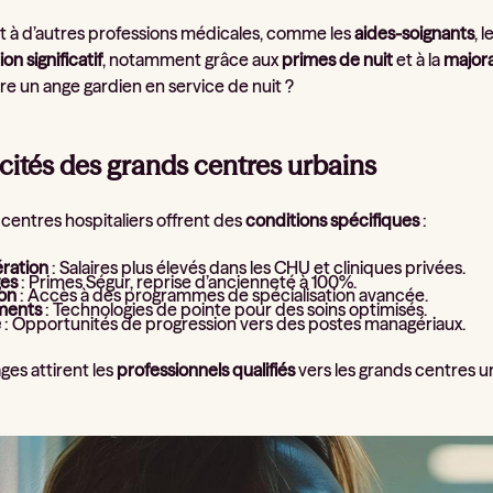
t à d’autres professions médicales, comme les
aides-soignants
, 
n significatif
, notamment grâce aux
primes de nuit
et à la
major
re un ange gardien en service de nuit ?
cités des grands centres urbains
 centres hospitaliers offrent des
conditions spécifiques
:
ration
: Salaires plus élevés dans les CHU et cliniques privées.
es
: Primes Ségur, reprise d’ancienneté à 100%.
on
: Accès à des programmes de spécialisation avancée.
ments
: Technologies de pointe pour des soins optimisés.
e
: Opportunités de progression vers des postes managériaux.
ges attirent les
professionnels qualifiés
vers les grands centres ur