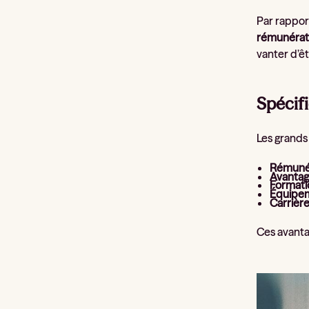
Par rappor
rémunératio
vanter d’êt
Spécifi
Les grands
Rémuné
Avantag
Formati
Équipe
Carrièr
Ces avanta