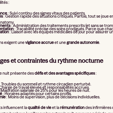
ités :
ance
: Suivi continu des signes vitaux des patients.
es
: Gestion rapide des situations critiques. Parfois, tout se jou
Anatomy.
ments
: Administration des traitements prescrits (et sans se tro
ntation
: Traçabilité précise des soins prodigués. Parce que ch
ation
: Liaison avec les équipes médicales de jour pour assurer un
ns exigent une
vigilance accrue
et une
grande autonomie
.
ges et contraintes du rythme nocturne
de nuit présente des
défis et des avantages spécifiques
:
: Troubles du sommeil et rythme circadien perturbé.
 Charge de travail élevée et responsabilités accrues.
 Majoration salariale de 25% pour les heures de nuit.
té
: Horaires adaptés pour certains profils.
mie
: Moins de supervision, plus de décisions individuelles.
s influencent la
qualité de vie
et la
rémunération
des infirmières 