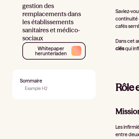
gestion des
Saviez-vou
remplacements dans
continuité
les établissements
cafés serr
sanitaires et médico-
sociaux
Dans cet ar
Whitepaper
clés
qui in
herunterladen
Sommaire
Rôle 
Example H2
Missio
Les infirmi
entre deux