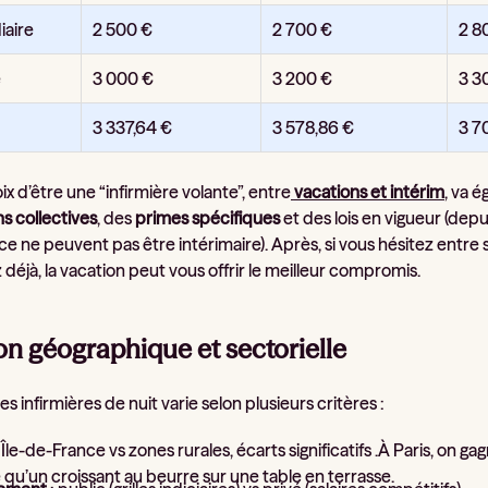
iaire
2 500 €
2 700 €
2 8
é
3 000 €
3 200 €
3 3
3 337,64 €
3 578,86 €
3 7
oix d’être une “infirmière volante”, entre
vacations et intérim
, va 
s collectives
, des
primes spécifiques
et des lois en vigueur (depui
e ne peuvent pas être intérimaire). Après, si vous hésitez entre 
déjà, la vacation peut vous offrir le meilleur compromis.
on géographique et sectorielle
des infirmières de nuit varie selon plusieurs critères :
 Île-de-France vs zones rurales, écarts significatifs .À Paris, o
e qu’un croissant au beurre sur une table en terrasse.