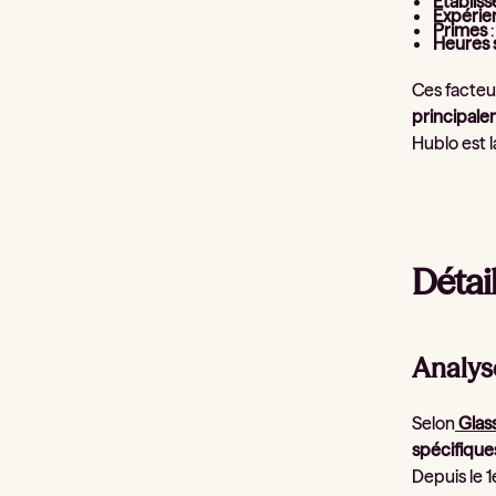
Établis
Expérie
Primes
:
Heures 
Ces facteu
principal
Hublo est 
Détai
Analys
Selon
Glas
spécifique
Depuis le 