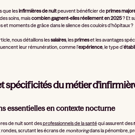
s que les
infirmières de nuit
peuvent bénéficier de
primes major
 des soins, mais
combien gagnent-elles réellement en 2025
? Et s
és et moments de grâce dans le silence des couloirs d’hôpitaux ?
ticle, nous détaillons les
salaires
, les
primes
et les avantages spéc
fluencent leur rémunération, comme l’
expérience
, le type d’
étab
et spécificités du métier d'infirmiè
ns essentielles en contexte nocturne
ères de nuit sont des
professionnels de la santé
qui assurent des
 rondes, scrutant les écrans de
monitoring
dans la pénombre, prête