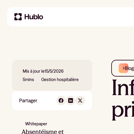
Blog
Mis à jour le
15/5/2026
In
5
mins
Gestion hospitalière
pr
Partager
Whitepaper
Absentéisme et