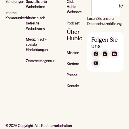
Schulungen
Spezialisierte
Club
newsletter de
Wohnheime
Hublo
Hublo*
Webinare
Interne
Kommunikation
Medizinisch
Lesen Sie unsere
betreute
Podcast
Datenschutzerklärung.
Wohnheime
Über
Hublo
Folgen Sie
Medizinisch-
uns
soziale
Einrichtungen
Mission
Zeitarbeitsagentur
Karriere
Presse
Kontakt
©
2026
Copyright. Alle Rechte vorbehalten.