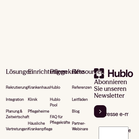
Footer
Lösungen
Einrichtungen
Pflegekräfte
Ressourcen
Abonnieren
Sie unseren
Rekrutierung
Krankenhaus
Hublo
Referenzen
Newsletter
Integration
Klinik
Hublo
Leitfäden
Pool
Planung &
Pflegeheime
Blog
Zeitwirtschaft
FAQ für
Pflegekräfte
Häusliche
Partner-
Vertretungen
Krankenpflege
Webinare
J’accepte de
recevoir la