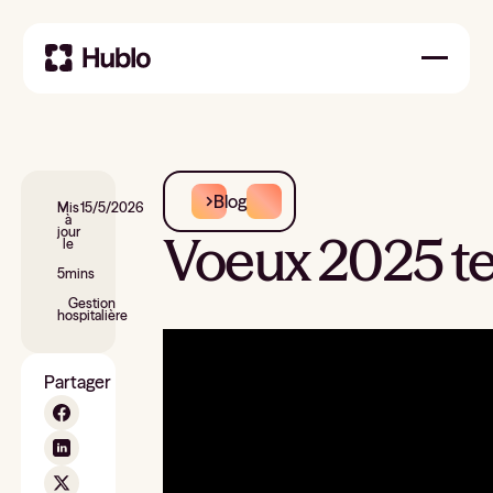
Blog
Mis
15/5/2026
à
jour
Voeux 2025 te
le
5
mins
Gestion
hospitalière
Partager