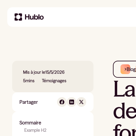
Blog
Mis à jour le
15/5/2026
La
5
mins
Témoignages
de
Partager
fo
Sommaire
Example H2