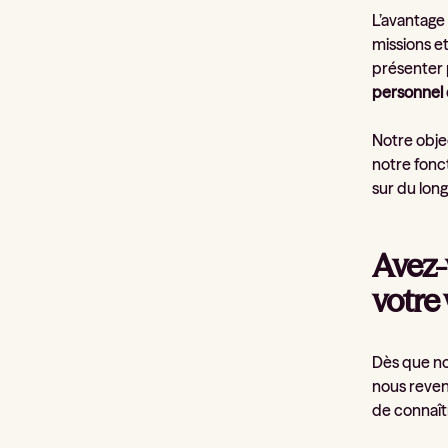
L’avantage 
missions et
présenter 
personnel 
Notre obje
notre fonct
sur du lon
Avez-
votre
Dès que nou
nous reven
de connaîtr