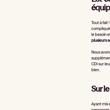
équip
Tout à fait 
compliquée
le besoin 
plusieurs s
Nous avons
supplémenta
CDI sur leu
bien.
Sur l
Ayant mis 
personnel 