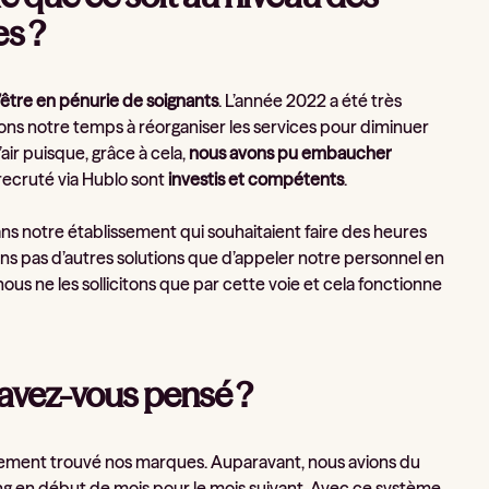
es ?
d’être en pénurie de soignants
. L’année 2022 a été très
ions notre temps à réorganiser les services pour diminuer
ir puisque, grâce à cela,
nous avons pu embaucher
 recruté via Hublo sont
investis et compétents
.
ns notre établissement qui souhaitaient faire des heures
ions pas d’autres solutions que d’appeler notre personnel en
ous ne les sollicitons que par cette voie et cela fonctionne
 avez-vous pensé ?
alement trouvé nos marques. Auparavant, nous avions du
g en début de mois pour le mois suivant. Avec ce système,