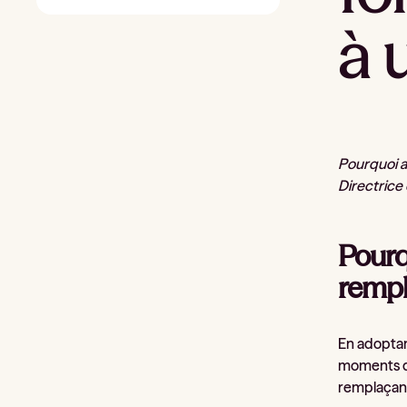
à 
Pourquoi av
Directrice 
Pourq
remp
En adoptan
moments d’
remplaçant 