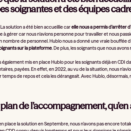
es soignantes et des équipes cadr
! La solution a été bien accueillie car
elle nous a permis d’arrêter 
 à gérer car nous n’avions personne pour travailler et nous pass
en nombre de personnel. Hublo nous a donné une vraie bouffée d’a
oignants sur la plateforme
. De plus, les soignants que nous avons
 également mis en place Hublo pour les soignants déjà en CDI da
ires, payées. En effet, en 2022, au vu de la situation, nous n’av
r temps de repos et cela les dérangeait. Avec Hublo, désormais, n
e plan de l’accompagnement, qu’en
en place la solution en Septembre, nous n’avons pas encore tot
en CDD connu depuis longtemps et nous leur donnions le plannin