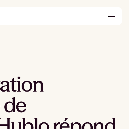
ation
 de
 Hublo répond