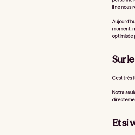
il ne nous 
Aujourd’hui
moment, no
optimisée 
Sur le
C’est très fa
Notre seul
directemen
Et si