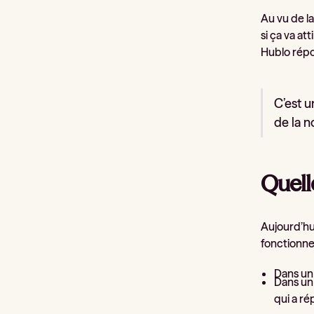
Au vu de la
si ça va a
Hublo rép
C’est u
de la n
Quelle
Aujourd’hui
fonctionne
Dans un 
Dans un 
qui a r