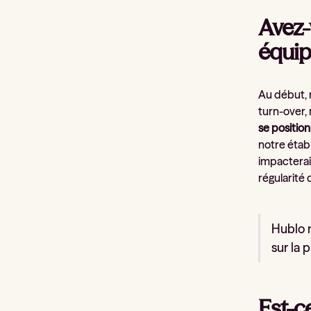
Avez-
équip
Au début, n
turn-over, 
se position
notre étab
impacterait
régularité 
Hublo n
sur la 
Est-ce