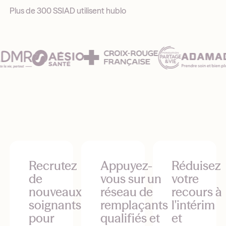
Plus de 300 SSIAD utilisent hublo
Recrutez
Appuyez-
Réduisez
de
vous sur un
votre
nouveaux
réseau de
recours à
soignants
remplaçants
l'intérim
pour
qualifiés et
et