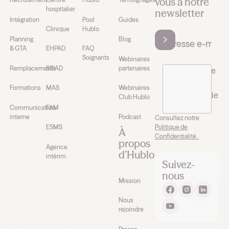
vous à notre
hospitalier
newsletter
Intégration
Pool
Guides
Clinique
Hublo
Planning
Blog
& GTA
EHPAD
FAQ
Soignants
Webinaires
Remplacements
SSIAD
partenaires
J’accepte de
recevoir la
Formations
MAS
Webinaires
newsletter de
Club Hublo
Hublo*
Communication
FAM
interne
Podcast
Consultez notre
Politique de
ESMS
À
Confidentialité .
propos
Agence
d’Hublo
intérim
Suivez-
nous
Mission
Nous
rejoindre