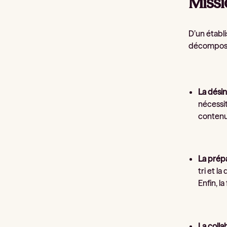
Missi
D’un établi
décomposen
La désin
nécessit
contenu
La prép
tri et l
Enfin, l
La colla