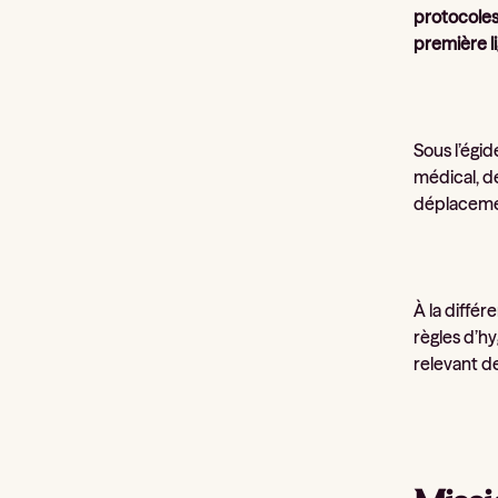
protocoles
première l
Sous l’égid
médical, de
déplaceme
À la différ
règles d’h
relevant de