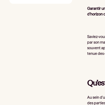
Garantir un
d’horizon d
Saviez-vou
par son mai
souvent ap
tenue des 
Qu’es
Au sein d’u
des partie