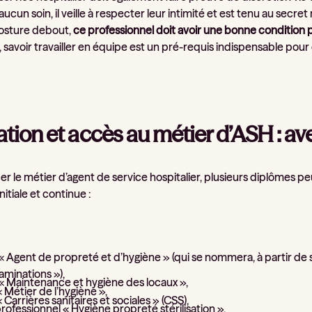
aucun soin, il veille à respecter leur intimité et est tenu au secre
posture debout,
ce professionnel doit avoir une bonne condition 
 savoir travailler en équipe est un pré-requis indispensable pou
tion et accès au métier d’ASH : av
r le métier d’agent de service hospitalier, plusieurs diplômes peuven
nitiale et continue :
« Agent de propreté et d’hygiène » (qui se nommera, à partir d
aminations »),
« Maintenance et hygiène des locaux »,
 Métier de l’hygiène »,
 Carrières sanitaires et sociales » (CSS),
rofessionnel « Hygiène propreté stérilisation ».