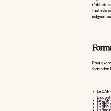
n’effectue 
toutes la 
soignantes,
Forma
Pour exerce
formation i
Le CAP 
biocont
Le CAP 
Le BEP «
Le BEP «
Le Bac p