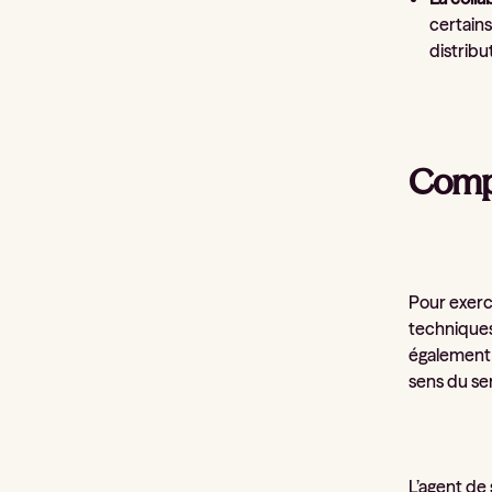
certains
distribu
Compé
Pour exerc
techniques
également 
sens du se
L’agent de 