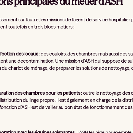
ons principales du métier d’ASH
ssement sur l’autre, les missions de l’agent de service hospitalie
t toutefois en trois blocs métiers :
fection des locaux
: des couloirs, des chambres mais aussi des s
ent une décontamination. Une mission d’ASH qui suppose de suivr
 du chariot de ménage, de préparer les solutions de nettoyage, 
aration des chambres pour les patients
: outre le nettoyage des
a distribution du linge propre. Il est également en charge de la di
a fonction d’ASH est de veiller au bon état de fonctionnement des
boration avec les équipes soignantes
: l’ASH les aide par exemple 