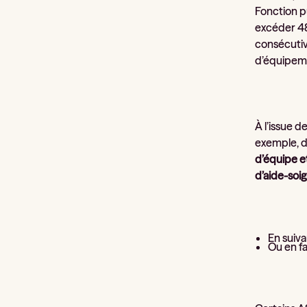
Fonction p
excéder 48
consécutiv
d’équipeme
À l’issue d
exemple, da
d’équipe e
d’aide-soi
En suiv
Ou en fa