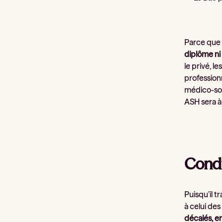
Parce que 
diplôme ni 
le privé, 
professionn
médico-soci
ASH sera à
Condi
Puisqu’il t
à celui des
décalés, e