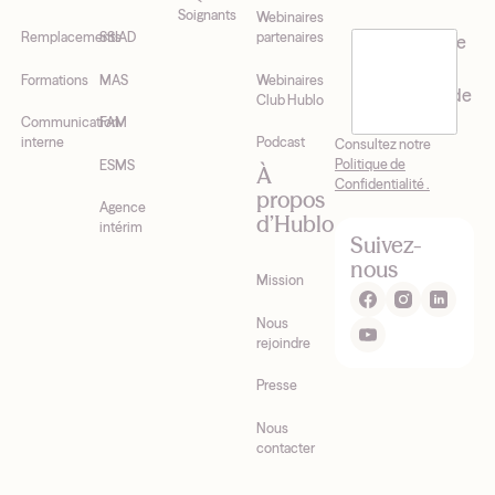
Soignants
Webinaires
Remplacements
SSIAD
partenaires
J’accepte de
recevoir la
Formations
MAS
Webinaires
newsletter de
Club Hublo
Hublo*
Communication
FAM
interne
Podcast
Consultez notre
Politique de
ESMS
À
Confidentialité .
propos
Agence
d’Hublo
intérim
Suivez-
nous
Mission
Nous
rejoindre
Presse
Nous
contacter