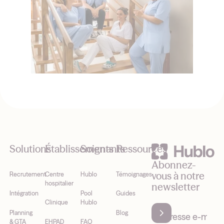
Footer
Solutions
Établissements
Soignants
Ressources
Abonnez-
vous à notre
Recrutement
Centre
Hublo
Témoignages
hospitalier
newsletter
Intégration
Pool
Guides
Clinique
Hublo
Planning
Blog
& GTA
EHPAD
FAQ