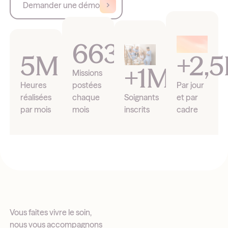
Demander une démo
663K
5M
+2,
+1M
Missions
Heures
postées
Par jour
réalisées
chaque
Soignants
et par
par mois
mois
inscrits
cadre
Vous faites vivre le soin,
nous vous accompagnons