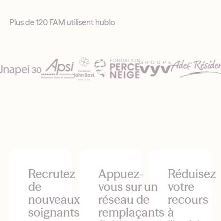
Plus de 120 FAM utilisent hublo
Recrutez
Appuez-
Réduisez
de
vous sur un
votre
nouveaux
réseau de
recours
soignants
remplaçants
à