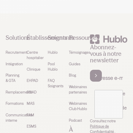
Footer
Solutions
Établissements
Soignants
Ressources
Abonnez-
vous à notre
Recrutement
Centre
Hublo
Témoignages
hospitalier
newsletter
Intégration
Pool
Guides
Clinique
Hublo
Planning
Blog
& GTA
EHPAD
FAQ
Soignants
Webinaires
Remplacements
SSIAD
partenaires
J’accepte de
recevoir la
Formations
MAS
Webinaires
newsletter de
Club Hublo
Hublo*
Communication
FAM
interne
Podcast
Consultez notre
Politique de
ESMS
À
Confidentialité .