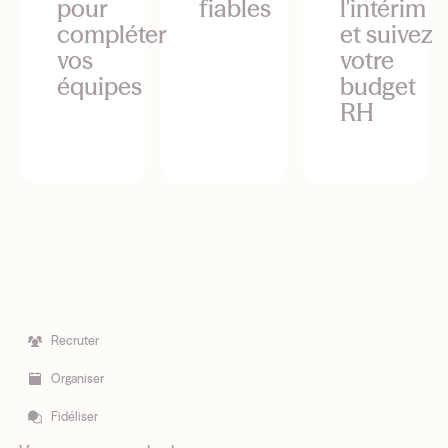
pour
fiables
l'intérim
compléter
et suivez
vos
votre
équipes
budget
RH
Recruter
Organiser
Fidéliser