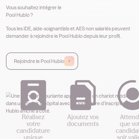
Vous souhaitez intégrer le
Pool Hublo ?
Tous les IDE, aide-soignant(e)s et AES non salariés peuvent
demander à rejoindre le Pool Hublo depuis leur profil.
Rejoindre le Pool Hublo
Réalisez
Ajoutez vos
Attend
votre
documents
que vo
candidature
candida
Pour compléter
unique
soit val
votre