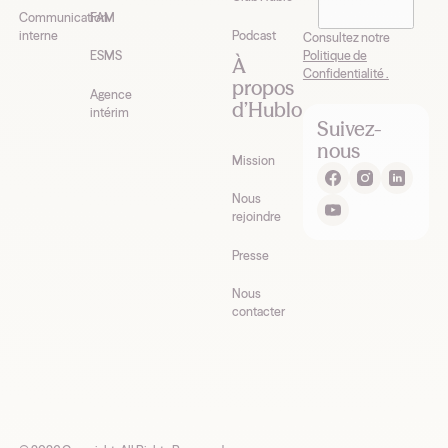
Hublo*
Communication
FAM
interne
Podcast
Consultez notre
Politique de
ESMS
À
Confidentialité .
propos
Agence
d’Hublo
intérim
Suivez-
nous
Mission
Nous
rejoindre
Presse
Nous
contacter