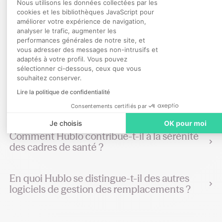
Plateforme de Gestion du Consentemen
questions
Nous utilisons les données collectées par les
cookies et les bibliothèques JavaScript pour
améliorer votre expérience de navigation,
analyser le trafic, augmenter les
Nous contacter
performances générales de notre site, et
Axeptio consent
vous adresser des messages non-intrusifs et
Comment Hublo assure-t-il un support
adaptés à votre profil. Vous pouvez
continu aux établissements de santé ?
sélectionner ci-dessous, ceux que vous
souhaitez conserver.
Quel est le rôle de la formation dans
Lire la politique de confidentialité
l'implémentation de Hublo ?
Consentements certifiés par
Je choisis
OK pour moi
Comment Hublo contribue-t-il à la sérénité
des cadres de santé ?
En quoi Hublo se distingue-t-il des autres
logiciels de gestion des remplacements ?