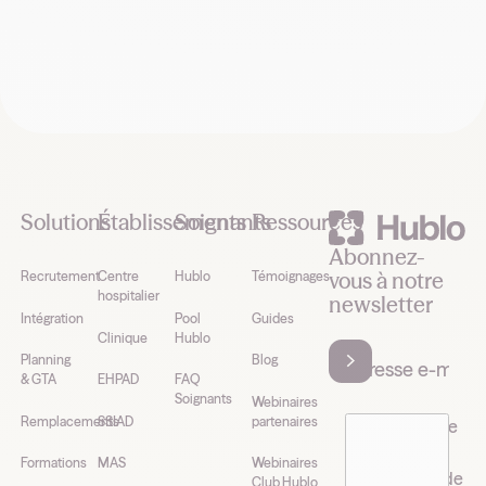
Footer
Solutions
Établissements
Soignants
Ressources
Abonnez-
vous à notre
Recrutement
Centre
Hublo
Témoignages
hospitalier
newsletter
Intégration
Pool
Guides
Clinique
Hublo
Planning
Blog
& GTA
EHPAD
FAQ
Soignants
Webinaires
Remplacements
SSIAD
partenaires
J’accepte de
recevoir la
Formations
MAS
Webinaires
newsletter de
Club Hublo