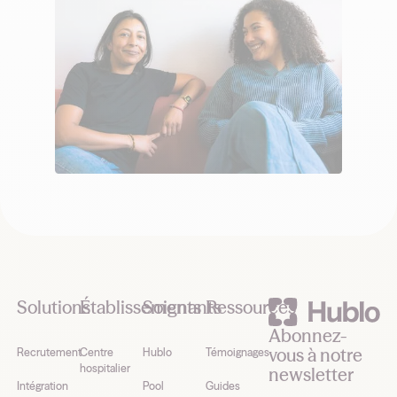
Footer
Solutions
Établissements
Soignants
Ressources
Abonnez-
vous à notre
Recrutement
Centre
Hublo
Témoignages
hospitalier
newsletter
Intégration
Pool
Guides