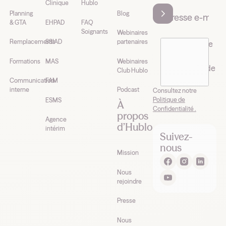
Clinique
Hublo
Planning
Blog
& GTA
EHPAD
FAQ
Soignants
Webinaires
Remplacements
SSIAD
partenaires
J’accepte de
recevoir la
Formations
MAS
Webinaires
newsletter de
Club Hublo
Hublo*
Communication
FAM
interne
Podcast
Consultez notre
Politique de
ESMS
À
Confidentialité .
propos
Agence
d’Hublo
intérim
Suivez-
nous
Mission
Nous
rejoindre
Presse
Nous