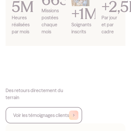
5M
+2,
+1M
Missions
Heures
postées
Par jour
réalisées
chaque
Soignants
et par
par mois
mois
inscrits
cadre
Des retours directement du
terrain
Voir les témoignages clients