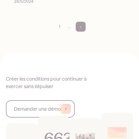
24/5/2024
1
...
Créer les conditions pour continuer à
exercer sans s’épuiser
Demander une démo
663