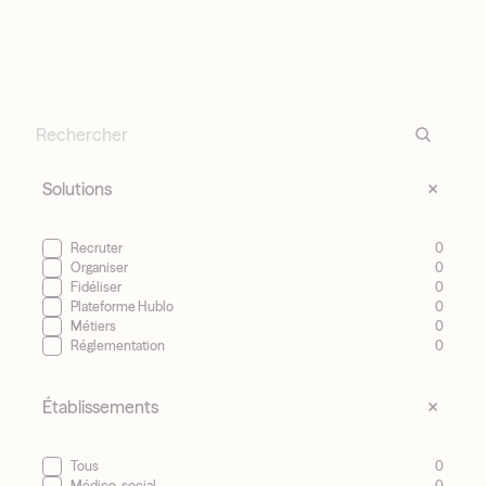
Solutions
Recruter
0
Organiser
0
Fidéliser
0
Plateforme Hublo
0
Métiers
0
Réglementation
0
Établissements
Tous
0
Médico-social
0