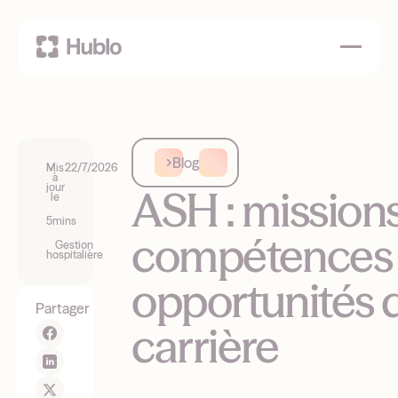
Blog
Mis
22/7/2026
à
jour
ASH : missions
le
5
mins
compétences 
Gestion
hospitalière
opportunités 
Partager
carrière