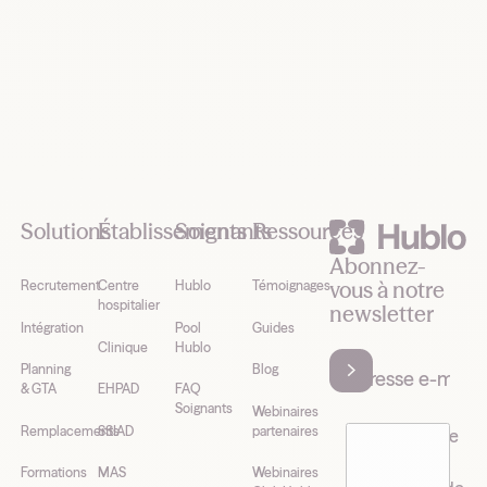
Footer
Solutions
Établissements
Soignants
Ressources
Abonnez-
vous à notre
Recrutement
Centre
Hublo
Témoignages
hospitalier
newsletter
Intégration
Pool
Guides
Clinique
Hublo
Planning
Blog
& GTA
EHPAD
FAQ
Soignants
Webinaires
Remplacements
SSIAD
partenaires
J’accepte de
recevoir la
Formations
MAS
Webinaires