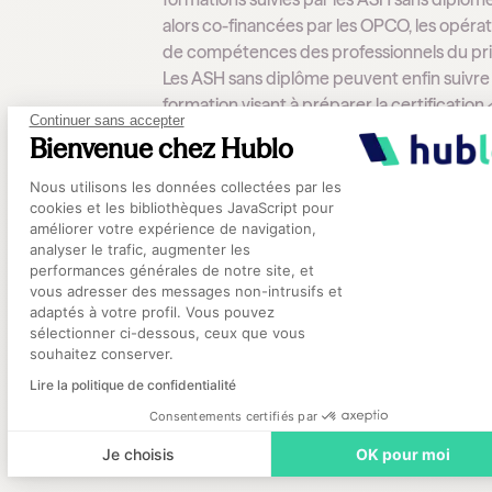
alors co-financées par les OPCO, les opéra
de compétences des professionnels du pri
Les ASH sans diplôme peuvent enfin suivre
formation visant à préparer la certification 
Continuer sans accepter
agent de service médico-social ». Sa durée
Bienvenue chez Hublo
alors en fonction de l’organisme de formati
Plateforme de Gestion du Consentement
sélectionné. Quoiqu’il en soit, la formation 
Nous utilisons les données collectées par les
cookies et les bibliothèques JavaScript pour
devenir ASH sera à la fois composée de par
améliorer votre expérience de navigation,
théoriques et pratiques.
analyser le trafic, augmenter les
performances générales de notre site, et
Axeptio consent
vous adresser des messages non-intrusifs et
adaptés à votre profil. Vous pouvez
sélectionner ci-dessous, ceux que vous
Conditions de travail d
souhaitez conserver.
ASH et évolutions de
Lire la politique de confidentialité
Consentements certifiés par
carrière
Je choisis
OK pour moi