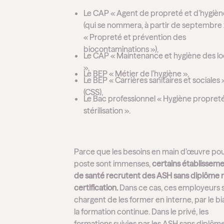
Le CAP « Agent de propreté et d’hygièn
(qui se nommera, à partir de septembre
« Propreté et prévention des
biocontaminations »),
Le CAP « Maintenance et hygiène des l
»,
Le BEP « Métier de l’hygiène »,
Le BEP « Carrières sanitaires et sociales 
(CSS),
Le Bac professionnel « Hygiène propret
stérilisation ».
Parce que les besoins en main d’œuvre po
poste sont immenses,
certains établissem
de santé recrutent des ASH sans diplôme n
certification.
Dans ce cas, ces employeurs 
chargent de les former en interne, par le bi
la formation continue. Dans le privé, les
formations suivies par les ASH sans diplôm