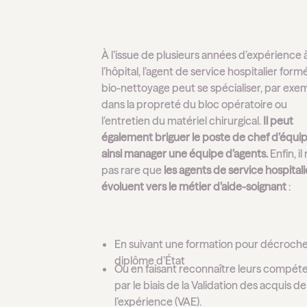
À l’issue de plusieurs années d’expérience 
l’hôpital, l’agent de service hospitalier form
bio-nettoyage peut se spécialiser, par exe
dans la propreté du bloc opératoire ou
l’entretien du matériel chirurgical.
Il peut
également briguer le poste de chef d’équip
ainsi manager une équipe d’agents.
Enfin, il 
pas rare que
les agents de service hospitali
évoluent vers le métier d’aide-soignant
:
En suivant une formation pour décroche
diplôme d’État
Ou en faisant reconnaître leurs compét
par le biais de la Validation des acquis de
l’expérience (VAE).