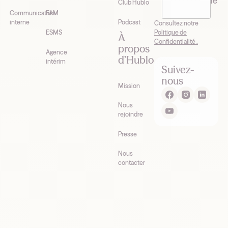
newsletter de
Club Hublo
Hublo*
Communication
FAM
interne
Podcast
Consultez notre
Politique de
ESMS
À
Confidentialité .
propos
Agence
d’Hublo
intérim
Suivez-
nous
Mission
Nous
rejoindre
Presse
Nous
contacter