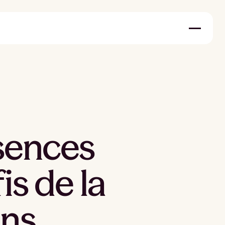
bsences
is de la
ins