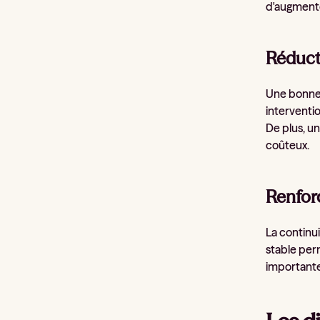
d'augmenter
Réduct
Une bonne 
interventio
De plus, u
coûteux.
Renfor
La continui
stable per
importante