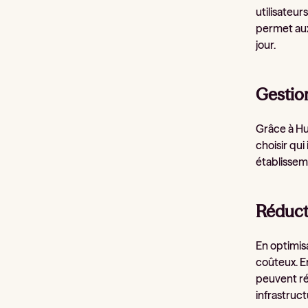
utilisateu
permet aux 
jour.
Gestio
Grâce à Hub
choisir qui
établisseme
Réduct
En optimis
coûteux. En
peuvent ré
infrastruct