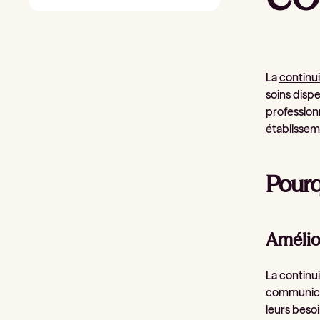
La
continui
soins disp
professionn
établissem
Pourqu
Amélior
La continui
communicat
leurs beso