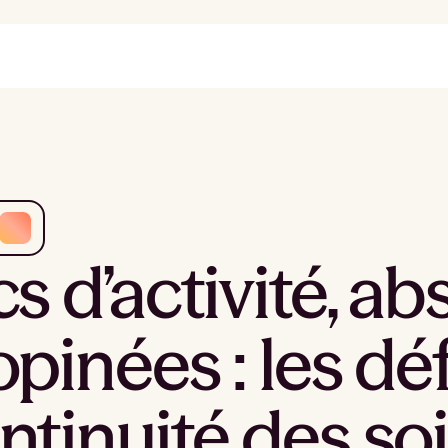
cs d’activité, a
opinées : les déf
ntinuité des so