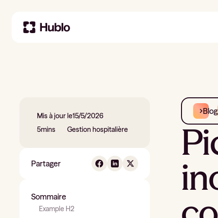
Blog
Mis à jour le
15/5/2026
Pi
5
mins
Gestion hospitalière
in
Partager
co
Sommaire
Example H2