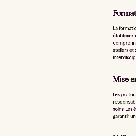
Formati
La formatio
établissem
comprennen
ateliers et
interdiscipl
Mise e
Les protoco
responsabi
soins. Les
garantir u