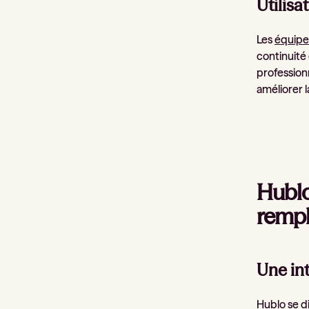
Utilisa
Les
équipes
continuité
professionn
améliorer l
Hublo 
remp
Une int
Hublo se di