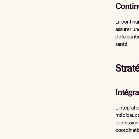
Contin
La continui
assurer une
de la cont
santé.
Strat
Intégra
L'intégrati
médicaux é
professionn
coordinatio