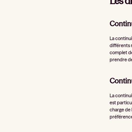
Les d
Contin
La continui
différents 
complet de
prendre de
Continu
La continui
est particu
charge de 
préférences