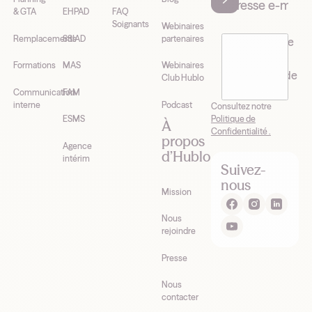
& GTA
EHPAD
FAQ
Soignants
Webinaires
Remplacements
SSIAD
partenaires
J’accepte de
recevoir la
Formations
MAS
Webinaires
newsletter de
Club Hublo
Hublo*
Communication
FAM
interne
Podcast
Consultez notre
Politique de
ESMS
À
Confidentialité .
propos
Agence
d’Hublo
intérim
Suivez-
nous
Mission
Nous
rejoindre
Presse
Nous
contacter