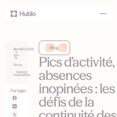
Blog
Mis
19/2/2026
à
jour
Pics d’activité,
le
5
mins
absences
Gestion
hospitalière
inopinées : les
Partager
défis de la
continuité des