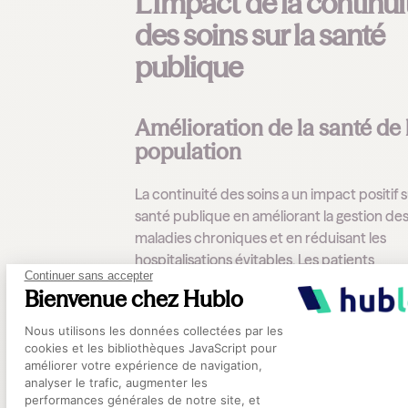
L'Impact de la continui
des soins sur la santé
publique
Amélioration de la santé de 
population
La continuité des soins a un impact positif s
santé publique en améliorant la gestion de
maladies chroniques et en réduisant les
hospitalisations évitables. Les patients
Continuer sans accepter
bénéficient d'un suivi régulier et d'une pris
Bienvenue chez Hublo
charge proactive, ce qui permet de préveni
Plateforme de Gestion du Consentement
complications et d'améliorer les résultats 
Nous utilisons les données collectées par les
santé à long terme.
cookies et les bibliothèques JavaScript pour
améliorer votre expérience de navigation,
analyser le trafic, augmenter les
Réduction des inégalités de
performances générales de notre site, et
Axeptio consent