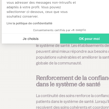
vous adresser des messages non-intrusifs et
santé
adaptés à votre profil. Vous pouvez
sélectionner ci-dessous, ceux que vous
En assurant une prise en charge continue e
souhaitez conserver.
coordonnée, la continuité des soins contri
Lire la politique de confidentialité
réduire les inégalités de santé. Les patients
Consentements certifiés par
toutes origines et conditions sociales ont a
Je choisis
OK pour moi
des soins de qualité, ce qui favorise l'équit
le système de santé. Les établissements de
peuvent ainsi mieux répondre aux besoins
populations vulnérables et améliorer la san
globale de la communauté.
Renforcement de la confia
dans le système de santé
La continuité des soins renforce la confian
patients dans le système de santé. Lorsqu'i
reçoivent des soins cohérents et coordonn