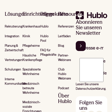
Lösungen
Einrichtungen
Pflegekräfte
Ressourcen
Abonnieren
Sie unseren
Rekrutierung
Krankenhaus
Hublo
Referenzen
Newsletter
Integration
Klinik
Hublo
Leitfäden
Pool
Planung &
Pflegeheime
Blog
Zeitwirtschaft
FAQ für
Pflegekräfte
Häusliche
Partner-
Vertretungen
Krankenpflege
Webinare
J’accepte de
recevoir la
Schulungen
Spezialisierte
Club
newsletter de
Wohnheime
Hublo
Hublo*
Webinare
Interne
Kommunikation
Medizinisch
Lesen Sie unsere
betreute
Podcast
Datenschutzerklärung.
Wohnheime
Über
Hublo
Folgen Sie
Medizinisch-
uns
soziale
Einrichtungen