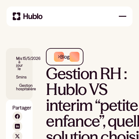
Blog
Mis
15/5/2026
à
jour
Gestion RH :
le
5
mins
Hublo VS
Gestion
hospitalière
interim “petite
Partager
enfance”, quel
solution choisi