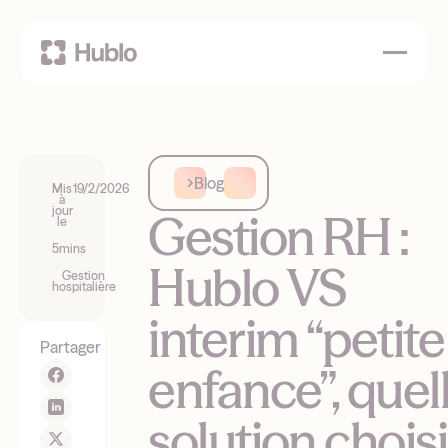
Blog
Mis
19/2/2026
à
jour
Gestion RH :
le
5
mins
Hublo VS
Gestion
hospitalière
interim “petite
Partager
enfance”, quel
solution choisi