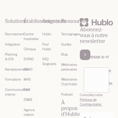
Footer
Solutions
Établissements
Soignants
Ressources
Abonnez-
vous à notre
Recrutement
Centre
Hublo
Témoignages
hospitalier
newsletter
Intégration
Pool
Guides
Clinique
Hublo
Planning
Blog
& GTA
EHPAD
FAQ
Soignants
Webinaires
Remplacements
SSIAD
partenaires
J’accepte de
recevoir la
Formations
MAS
Webinaires
newsletter de
Club Hublo
Hublo*
Communication
FAM
interne
Podcast
Consultez notre
Politique de
ESMS
À
Confidentialité .
propos
Agence
d’Hublo
intérim