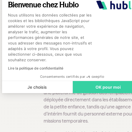
Avantages de Hublo
Bienvenue chez Hublo
Plateforme de Gestion du Consentement
Réduction des coûts grâce à l'optimisat
Nous utilisons les données collectées par les
cookies et les bibliothèques JavaScript pour
ressources internes
Gestion centralisée et simplifiée des
améliorer votre expérience de navigation,
analyser le trafic, augmenter les
remplacements
Engagement accru des professionnels
performances générales de notre site, et
Axeptio consent
internes
vous adresser des messages non-intrusifs et
adaptés à votre profil. Vous pouvez
sélectionner ci-dessous, ceux que vous
FAQ
souhaitez conserver.
Lire la politique de confidentialité
Consentements certifiés par
Quelle est la principale différence entre Hu
une agence d'intérim petite enfance ?
Hubl
Je choisis
OK pour moi
une plateforme de gestion des remplacem
déployée directement dans les établissem
de la petite enfance, tandis qu'une agence
d'intérim fournit du personnel externe pou
missions temporaires.