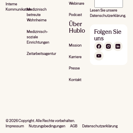
Hublo*
Webinare
Interne
Kommunikation
Medizinisch
Lesen Sie unsere
betreute
Podcast
Datenschutzerklärung.
Wohnheime
Über
Hublo
Folgen Sie
Medizinisch-
uns
soziale
Einrichtungen
Mission
Zeitarbeitsagentur
Karriere
Presse
Kontakt
©
2026
Copyright. Alle Rechte vorbehalten.
Impressum
Nutzungsbedingungen
AGB
Datenschutzerklärung