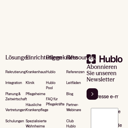
Footer
Lösungen
Einrichtungen
Pflegekräfte
Ressourcen
Abonnieren
Sie unseren
Rekrutierung
Krankenhaus
Hublo
Referenzen
Newsletter
Integration
Klinik
Hublo
Leitfäden
Pool
Planung &
Pflegeheime
Blog
Zeitwirtschaft
FAQ für
Pflegekräfte
Häusliche
Partner-
Vertretungen
Krankenpflege
Webinare
J’accepte de
recevoir la
Schulungen
Spezialisierte
Club
newsletter de
Wohnheime
Hublo