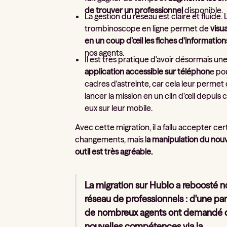
de trouver un professionnel
disponible.
La gestion du réseau est claire et fluide. 
trombinoscope en ligne permet de
visua
en un coup d’œil les fiches d'information
nos agents.
Il est très pratique d'avoir désormais un
application accessible sur téléphon
e po
cadres d'astreinte, car cela leur permet
lancer la mission en un clin d’œil depuis 
eux sur leur mobile.
Avec cette migration, il a fallu accepter cer
changements, mais l
a manipulation du nou
outil est très agréable.
La migration sur Hublo a reboosté n
réseau de professionnels : d'une par
de nombreux agents ont demandé 
nouvelles compétences via la