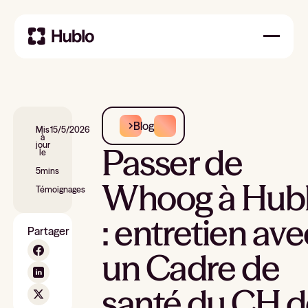
Blog
Mis
15/5/2026
à
jour
Passer de
le
5
mins
Whoog à Hub
Témoignages
: entretien ave
Partager
un Cadre de
santé du CH d