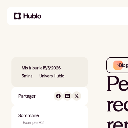
Blog
Mis à jour le
15/5/2026
Pe
5
mins
Univers Hublo
re
Partager
re
Sommaire
Example H2