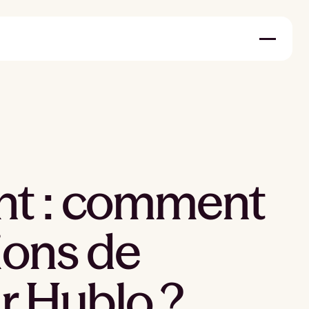
nt : comment
ions de
r Hublo ?