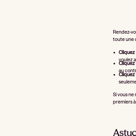
Rendez-vo
toute une c
Cliquez 
voulez a
Cliquez 
au contr
Cliquez 
seulemen
Si vous ne 
premiers à 
Astuc