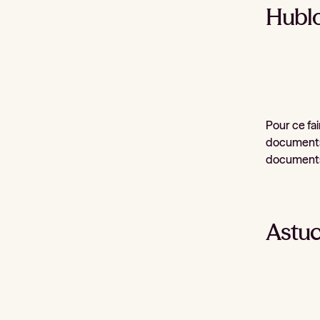
Hubl
Pour ce fai
documents.
document
Astuc