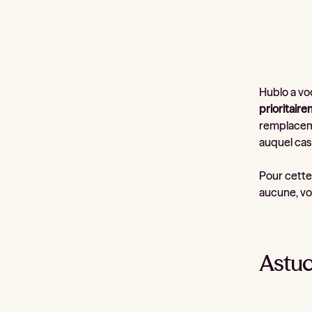
Hublo a vo
prioritair
remplacemen
auquel cas
Pour cette 
aucune, vo
Astuc