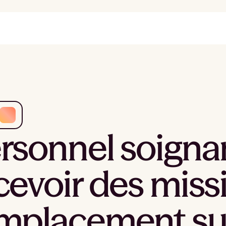
rsonnel soigna
cevoir des miss
mplacement su