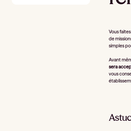
Vous faite
de mission
simples pou
Avant même 
sera accep
vous consei
établisseme
Astuc