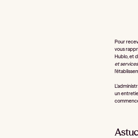
Pour recevo
vous rappr
Hublo, et d
et services
l'établiss
L'administ
un entreti
commence
Astuc