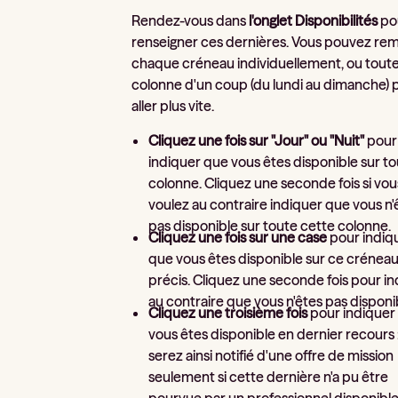
Rendez-vous dans
l'onglet Disponibilités
po
renseigner ces dernières. Vous pouvez rem
chaque créneau individuellement, ou tout
colonne d'un coup (du lundi au dimanche) 
aller plus vite.
Cliquez une fois sur "Jour" ou "Nuit"
pour
indiquer que vous êtes disponible sur to
colonne. Cliquez une seconde fois si vou
voulez au contraire indiquer que vous n'
pas disponible sur toute cette colonne.
Cliquez une fois sur une case
pour indiq
que vous êtes disponible sur ce crénea
précis. Cliquez une seconde fois pour i
au contraire que vous n'êtes pas disponi
Cliquez une troisième fois
pour indiquer
vous êtes disponible en dernier recours 
serez ainsi notifié d'une offre de mission
seulement si cette dernière n'a pu être
pourvue par un professionnel disponible