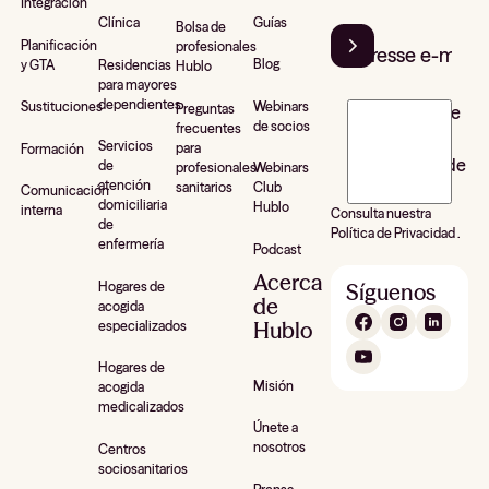
Integración
Guías
Clínica
Bolsa de
Planificación
profesionales
Blog
y GTA
Residencias
Hublo
para mayores
dependientes
Webinars
Sustituciones
Preguntas
J’accepte de
de socios
frecuentes
recevoir la
Servicios
para
Formación
newsletter de
de
profesionales
Webinars
atención
sanitarios
Club
Hublo*
Comunicación
domiciliaria
Hublo
interna
Consulta nuestra
de
Política de Privacidad .
enfermería
Podcast
Acerca
Hogares de
Síguenos
de
acogida
Hublo
especializados
Hogares de
Misión
acogida
medicalizados
Únete a
nosotros
Centros
sociosanitarios