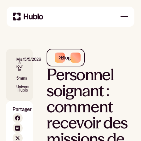
Blog
Mis
15/5/2026
à
jour
Personnel
le
5
mins
soignant :
Univers
Hublo
comment
Partager
recevoir des
missions de