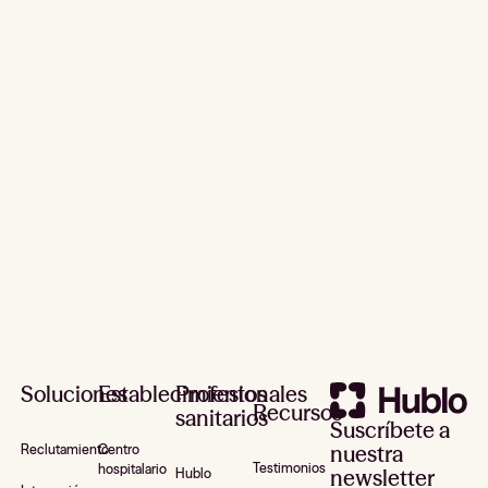
Solicitar una demostración
Pie de página
Soluciones
Establecimientos
Profesionales
Recursos
sanitarios
Suscríbete a
nuestra
Reclutamiento
Centro
Testimonios
hospitalario
newsletter
Hublo