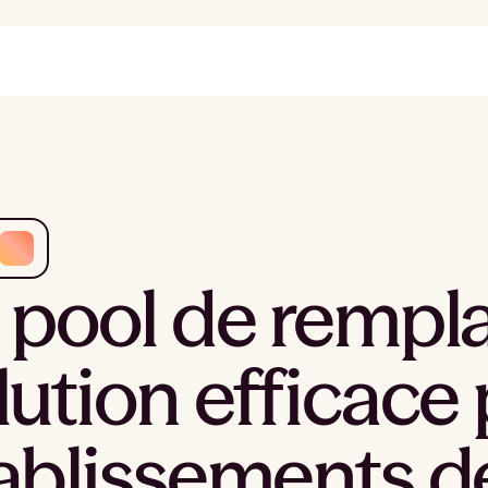
 pool de rempl
lution efficace 
ablissements d