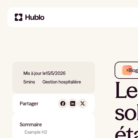
Blog
Mis à jour le
15/5/2026
Le
5
mins
Gestion hospitalière
so
Partager
ét
Sommaire
Example H2