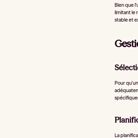
Bien que l'
limitant l
stable et 
Gesti
Sélecti
Pour qu'un 
adéquateme
spécifiques
Planif
La planific