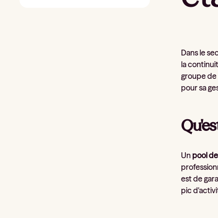
Dans le se
la continu
groupe de 
pour sa ge
Qu'es
Un
pool d
professionn
est de gara
pic d'activi