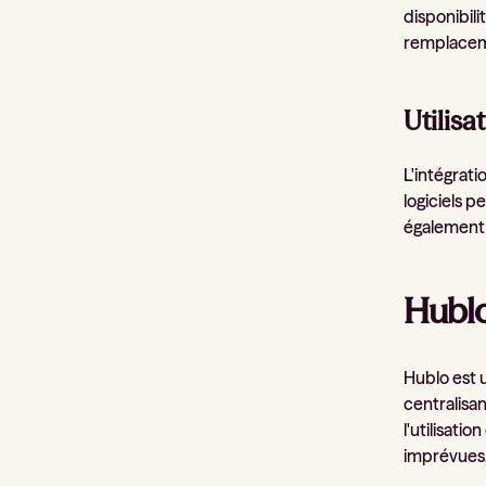
disponibil
remplacemen
Utilisa
L'intégrat
logiciels p
également 
Hublo
Hublo est 
centralisa
l'utilisati
imprévues,