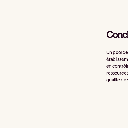
Concl
Un pool de
établisseme
en contrôla
ressources
qualité de 