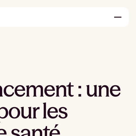
acement : une
pour les
e santé