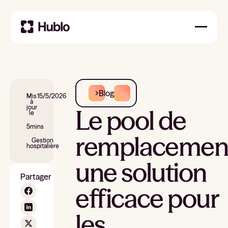
Blog
Mis
15/5/2026
à
jour
Le pool de
le
5
mins
remplacement
Gestion
hospitalière
une solution
Partager
efficace pour
les