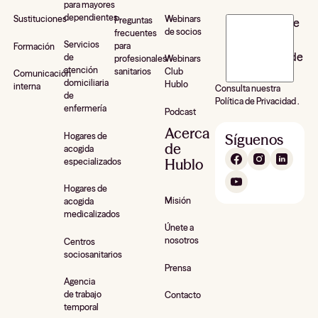
para mayores
dependientes
Webinars
Sustituciones
Preguntas
J’accepte de
de socios
frecuentes
recevoir la
Servicios
para
Formación
newsletter de
de
profesionales
Webinars
atención
sanitarios
Club
Hublo*
Comunicación
domiciliaria
Hublo
interna
Consulta nuestra
de
Política de Privacidad .
enfermería
Podcast
Acerca
Hogares de
Síguenos
de
acogida
Hublo
especializados
Hogares de
Misión
acogida
medicalizados
Únete a
nosotros
Centros
sociosanitarios
Prensa
Agencia
de trabajo
Contacto
temporal