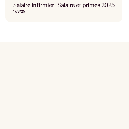
Salaire infirmier : Salaire et primes 2025
17/3/25
Reclute, sustituya y planifique ahora mismo
Solicitar una demostración