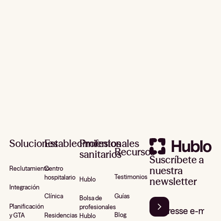
Pie de página
Soluciones
Establecimientos
Profesionales
Recursos
sanitarios
Suscríbete a
nuestra
Reclutamiento
Centro
Testimonios
hospitalario
newsletter
Hublo
Integración
Guías
Clínica
Bolsa de
Planificación
profesionales
Blog
y GTA
Residencias
Hublo