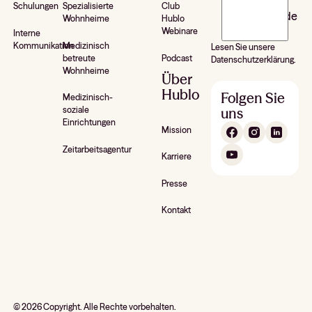
Schulungen
Spezialisierte
Club
newsletter de
Wohnheime
Hublo
Hublo*
Webinare
Interne
Kommunikation
Medizinisch
Lesen Sie unsere
betreute
Podcast
Datenschutzerklärung.
Wohnheime
Über
Hublo
Folgen Sie
Medizinisch-
uns
soziale
Einrichtungen
Mission
Zeitarbeitsagentur
Karriere
Presse
Kontakt
©
2026
Copyright. Alle Rechte vorbehalten.