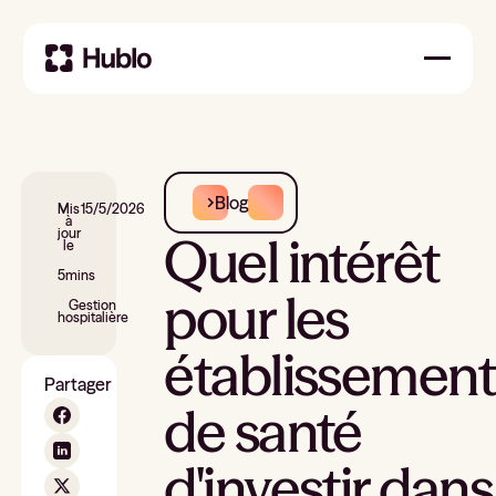
Blog
Mis
15/5/2026
à
jour
Quel intérêt
le
5
mins
pour les
Gestion
hospitalière
établissement
Partager
de santé
d'investir dans