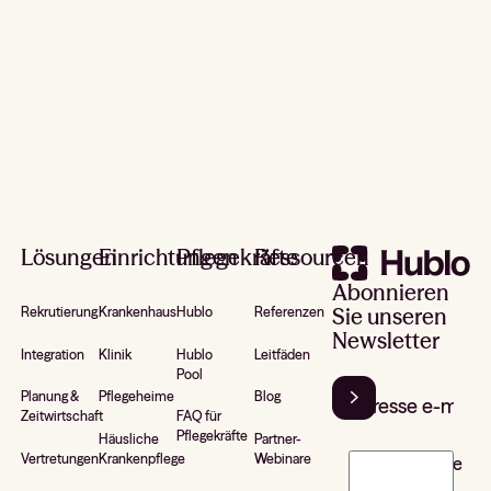
Footer
Lösungen
Einrichtungen
Pflegekräfte
Ressourcen
Abonnieren
Sie unseren
Rekrutierung
Krankenhaus
Hublo
Referenzen
Newsletter
Integration
Klinik
Hublo
Leitfäden
Pool
Planung &
Pflegeheime
Blog
Zeitwirtschaft
FAQ für
Pflegekräfte
Häusliche
Partner-
Vertretungen
Krankenpflege
Webinare
J’accepte de
recevoir la