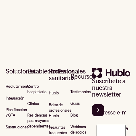
Pie de página
Soluciones
Establecimientos
Profesionales
Recursos
sanitarios
Suscríbete a
nuestra
Reclutamiento
Centro
Testimonios
hospitalario
newsletter
Hublo
Integración
Guías
Clínica
Bolsa de
Planificación
profesionales
Blog
y GTA
Residencias
Hublo
para mayores
dependientes
Webinars
Sustituciones
Preguntas
J’accepte de
de socios
frecuentes
recevoir la