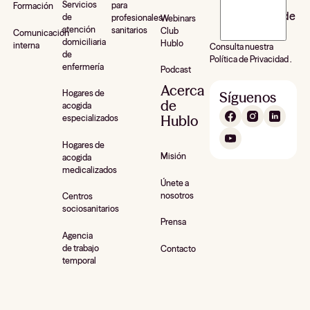
Servicios
para
Formación
newsletter de
de
profesionales
Webinars
atención
sanitarios
Club
Hublo*
Comunicación
domiciliaria
Hublo
interna
Consulta nuestra
de
Política de Privacidad .
enfermería
Podcast
Acerca
Hogares de
Síguenos
de
acogida
Hublo
especializados
Hogares de
Misión
acogida
medicalizados
Únete a
nosotros
Centros
sociosanitarios
Prensa
Agencia
de trabajo
Contacto
temporal