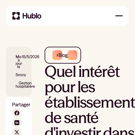
Blog
Mis
15/5/2026
à
jour
Quel intérêt
le
5
mins
pour les
Gestion
hospitalière
établissement
Partager
de santé
d'investir dans