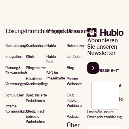
Footer
Lösungen
Einrichtungen
Pflegekräfte
Ressourcen
Abonnieren
Sie unseren
Rekrutierung
Krankenhaus
Hublo
Referenzen
Newsletter
Integration
Klinik
Hublo
Leitfäden
Pool
Planung &
Pflegeheime
Blog
Zeitwirtschaft
FAQ für
Pflegekräfte
Häusliche
Partner-
Vertretungen
Krankenpflege
Webinare
J’accepte de
recevoir la
Schulungen
Spezialisierte
Club
newsletter de
Wohnheime
Hublo
Hublo*
Webinare
Interne
Kommunikation
Medizinisch
Lesen Sie unsere
betreute
Podcast
Datenschutzerklärung.
Wohnheime
Über