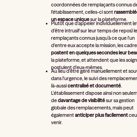
coordonnées de remplaçants connus d
l'établissement, celles-ci sont
rassemblé
un espace unique
sur la plateforme.
Plutôt que d'appeler individuellement (e
d'être intrusif sur leur temps de repos) l
remplaçants connus jusqu'à ce que l'un
d'entre eux accepte la mission, les cadr
postent en quelques secondes leur bes
la plateforme, et attendent que les soig
postulent d'eux-mêmes.
Au lieu d'être géré manuellement et so
dans l'urgence, le suivi des remplaceme
là-aussi
centralisé et documenté
.
L'établissement dispose ainsi non seule
de
davantage de visibilité
sur sa gestion
globale des remplacements, mais peut
également
anticiper plus facilement
ceu
venir.