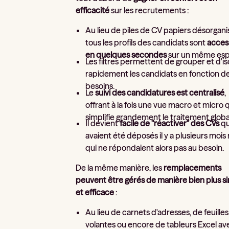
efficacité
sur les recrutements :
Au lieu de piles de CV papiers désorgani
tous les profils des candidats sont
acces
en quelques secondes
sur un même esp
Les filtres permettent de grouper et d'is
rapidement les candidats en fonction d
besoins.
Le
suivi des candidatures est centralisé
,
offrant à la fois une vue macro et micro 
simplifie grandement le traitement globa
Il devient
facile de "réactiver" des CVs
qu
avaient été déposés il y a plusieurs mois
qui ne répondaient alors pas au besoin.
De la même manière, les
remplacements
peuvent être gérés de manière bien plus s
et efficace
:
Au lieu de carnets d'adresses, de feuilles
volantes ou encore de tableurs Excel av