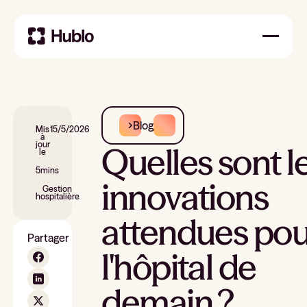
Blog
Mis
15/5/2026
à
jour
Quelles sont l
le
5
mins
innovations
Gestion
hospitalière
attendues pou
Partager
l'hôpital de
demain ?