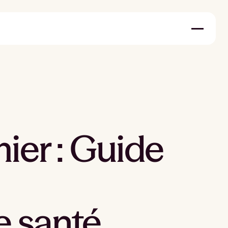
mier : Guide
e santé