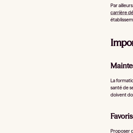
Par ailleur
carrière d
établisseme
Impor
Mainte
La formati
santé de se
doivent do
Favoris
Proposer d