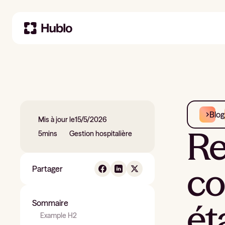
Blog
Mis à jour le
15/5/2026
Re
5
mins
Gestion hospitalière
co
Partager
ét
Sommaire
Example H2