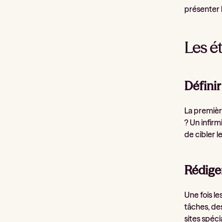
présenter 
Les é
Définir
La premièr
? Un infir
de cibler 
Rédiger
Une fois le
tâches, de
sites spécia