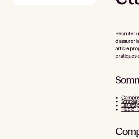
Recruter un
d'assurer l
article pr
pratiques e
Somm
Compren
Stratégi
Les éta
Hublo :
Compr