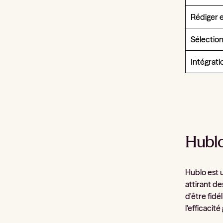
Rédiger et
Sélection
Intégrati
Hublo
Hublo est 
attirant d
d'être fidé
l'efficaci