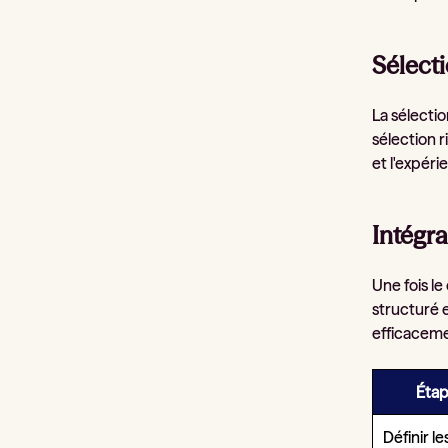
Sélecti
La sélectio
sélection 
et l'expéri
Intégra
Une fois le
structuré 
efficaceme
Étap
Définir l