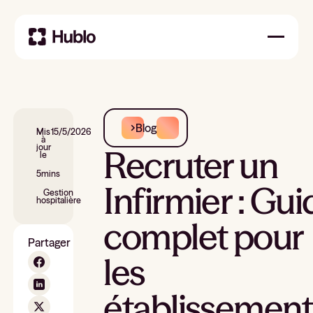
Blog
Mis
15/5/2026
à
jour
Recruter un
le
5
mins
Infirmier : Gui
Gestion
hospitalière
complet pour
Partager
les
établissement