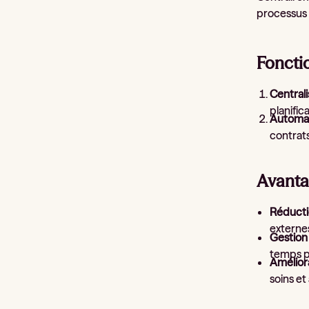
processus 
Foncti
Central
planific
Automat
contrats
Avanta
Réducti
externe
Gestion 
temps p
Améliora
soins et