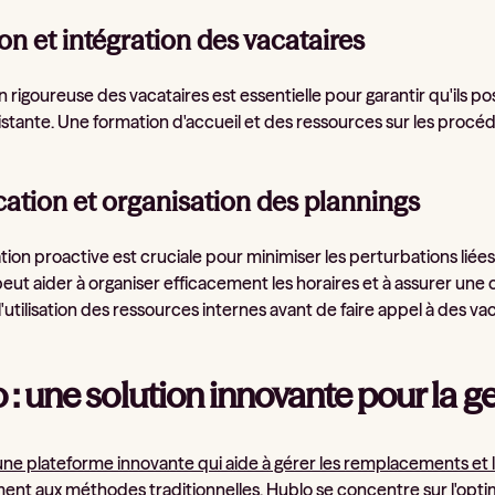
on et intégration des vacataires
on rigoureuse des vacataires est essentielle pour garantir qu'ils
istante. Une formation d'accueil et des ressources sur les procédu
cation et organisation des plannings
ation proactive est cruciale pour minimiser les perturbations liée
peut aider à organiser efficacement les horaires et à assurer u
'utilisation des ressources internes avant de faire appel à des va
 : une solution innovante pour la g
une plateforme innovante qui aide à gérer les remplacements et l
ent aux méthodes traditionnelles, Hublo se concentre sur l'optim