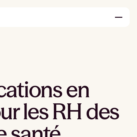
cations en
ur les RH des
e santé