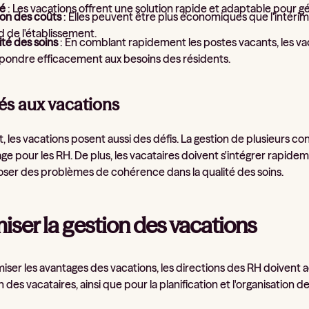
té
: Les vacations offrent une solution rapide et adaptable pour gé
on des coûts
: Elles peuvent être plus économiques que l'intéri
 de l'établissement.
té des soins
: En comblant rapidement les postes vacants, les va
épondre efficacement aux besoins des résidents.
iés aux vacations
 les vacations posent aussi des défis. La gestion de plusieurs c
e pour les RH. De plus, les vacataires doivent s'intégrer rapidem
oser des problèmes de cohérence dans la qualité des soins.
iser la gestion des vacations
ser les avantages des vacations, les directions des RH doivent a
on des vacataires, ainsi que pour la planification et l'organisation d