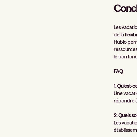
Concl
Les vacati
de la flexi
Hublo perme
ressources 
le bon fon
FAQ
1. Qu'est-
Une vacati
répondre à
2. Quels s
Les vacati
établisseme