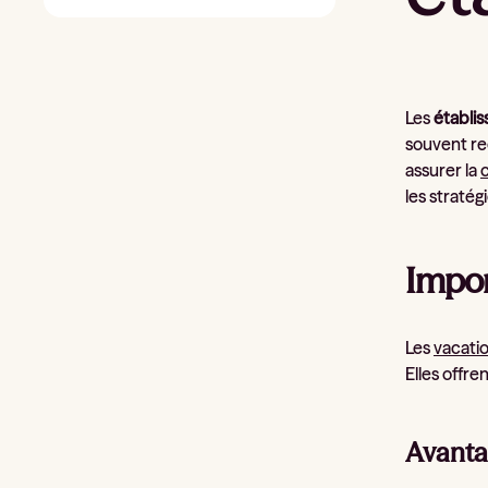
Les
établi
souvent re
assurer la
c
les stratég
Impor
Les
vacati
Elles offre
Avanta