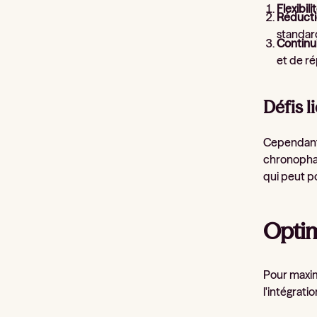
Flexibili
Réducti
standard
Continui
et de r
Défis l
Cependant,
chronophag
qui peut p
Optim
Pour maximi
l'intégrati