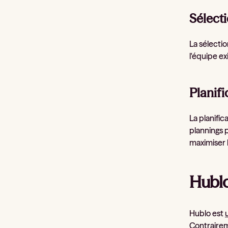
Sélecti
La sélecti
l'équipe ex
Planifi
La planific
plannings 
maximiser l
Hublo
Hublo est
Contrairem