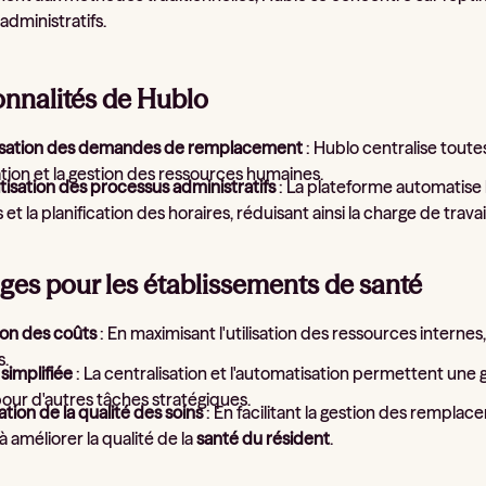
administratifs.
onnalités de Hublo
isation des demandes de remplacement
: Hublo centralise tout
ation et la gestion des ressources humaines.
isation des processus administratifs
: La plateforme automatise l
 et la planification des horaires, réduisant ainsi la charge de trava
ges pour les établissements de santé
on des coûts
: En maximisant l'utilisation des ressources internes, 
s.
simplifiée
: La centralisation et l'automatisation permettent une 
our d'autres tâches stratégiques.
tion de la qualité des soins
: En facilitant la gestion des rempla
 à améliorer la qualité de la
santé du résident
.