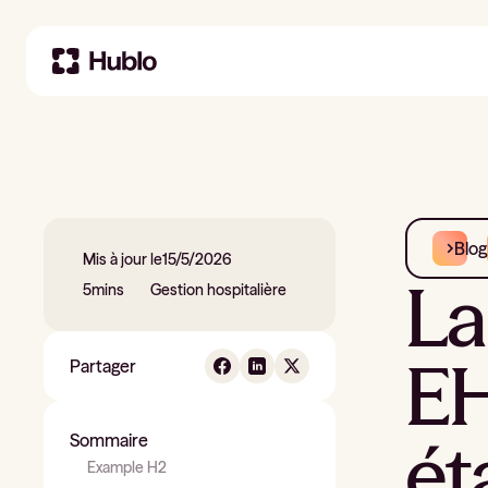
Blog
Mis à jour le
15/5/2026
La
5
mins
Gestion hospitalière
EH
Partager
ét
Sommaire
Example H2