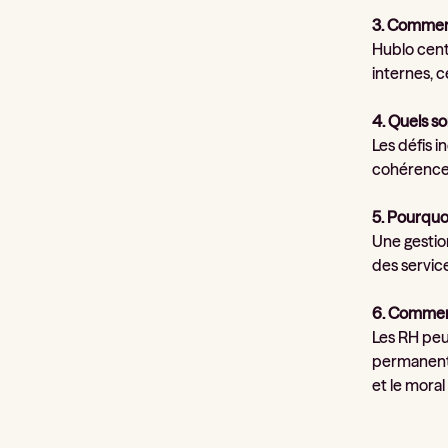
3. Comment
Hublo cent
internes, c
4. Quels son
Les défis i
cohérence 
5. Pourquoi
Une gestion
des service
6. Comment
Les RH peuv
permanent, 
et le moral